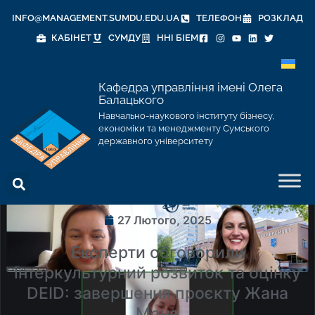
INFO@MANAGEMENT.SUMDU.EDU.UA
ТЕЛЕФОН
РОЗКЛАД
КАБІНЕТ
СУМДУ
ННІ БІЕМ
Кафедра управління імені Олега
Балацького
Навчально-наукового інституту бізнесу,
економіки та менеджменту Сумського
державного університету
27 Лютого, 2025
Експерти обговорили
інтеркультурний розвиток та оцінку
DEID: завершення проєкту Жана
Моне