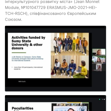
інтеркультурного розвитку міста» (Jean Monnet
Module, №101047729 ERASMUS-JMO-2021-HEI-
TCH-RSCH), співфінансованого Європейським
Союзом.