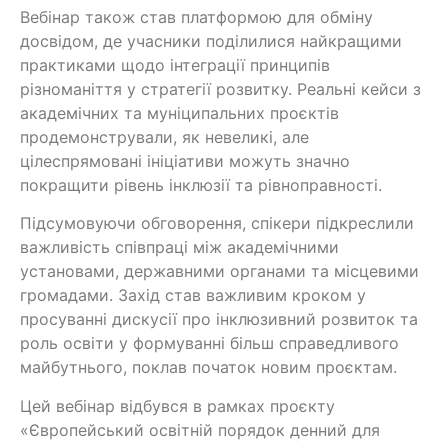
Вебінар також став платформою для обміну
досвідом, де учасники поділилися найкращими
практиками щодо інтеграції принципів
різноманіття у стратегії розвитку. Реальні кейси з
академічних та муніципальних проєктів
продемонстрували, як невеликі, але
цілеспрямовані ініціативи можуть значно
покращити рівень інклюзії та рівноправності.
Підсумовуючи обговорення, спікери підкреслили
важливість співпраці між академічними
установами, державними органами та місцевими
громадами. Захід став важливим кроком у
просуванні дискусії про інклюзивний розвиток та
роль освіти у формуванні більш справедливого
майбутнього, поклав початок новим проєктам.
Цей вебінар відбувся в рамках проєкту
«Європейський освітній порядок денний для