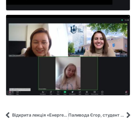
Відкрита лекція «Енергетична революція в Європі: чому одні країни переходять на чисту енергію швидше за інших?»
Паливода Єгор, студент кафедри управління ім. О. Балацького, про мобільність Erasmus+ у Вроцлавській політехніці