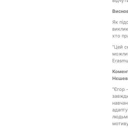
відчут
Виснов
Як під
виклик
хто пр
“Цей с
можлив
Erasmu
Комент
Нєшево
“Єгор 
завжди
навчан
адапту
людьми
мотиву