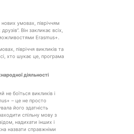
 нових умовах, півріччям
рузів”. Він закликає всіх,
 можливостями Erasmus+.
овах, півріччя викликів та
сі, хто шукає це, програма
жнародної діяльності
й не боїться викликів і
mus+ – це не просто
вала його здатність
находити спільну мову з
відом, надихати інших і
жна назвати справжніми