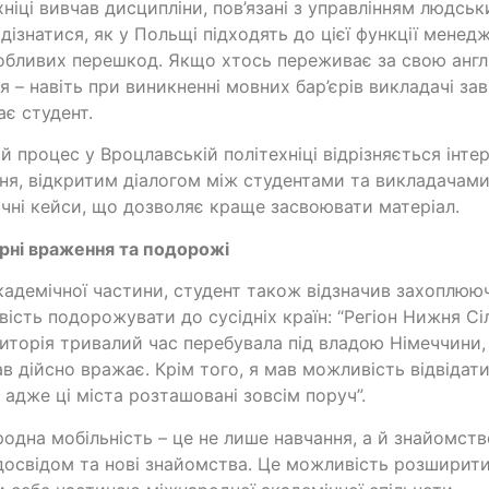
хніці вивчав дисципліни, пов’язані з управлінням людсь
 дізнатися, як у Польщі підходять до цієї функції мене
обливих перешкод. Якщо хтось переживає за свою англі
я – навіть при виникненні мовних бар’єрів викладачі за
ає студент.
ій процес у Вроцлавській політехніці відрізняється ін
ня, відкритим діалогом між студентами та викладачами
чні кейси, що дозволяє краще засвоювати матеріал.
рні враження та подорожі
кадемічної частини, студент також відзначив захоплюю
ість подорожувати до сусідніх країн: “Регіон Нижня Сі
иторія тривалий час перебувала під владою Німеччини,
в дійсно вражає. Крім того, я мав можливість відвідат
, адже ці міста розташовані зовсім поруч”.
одна мобільність – це не лише навчання, а й знайомств
досвідом та нові знайомства. Це можливість розширити 