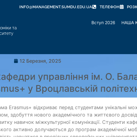
INFO@MANAGEMENT.SUMDU.EDU.UA
ТЕЛЕФОН
РОЗ
Вступ 2026
НАША 
оміки та
ситету
12 Березня, 2025
афедри управління ім. О. Бал
smus+ у Вроцлавській політехн
ма Erasmus+ відкриває перед студентами унікальні мож
ом, здобуття нового академічного та життєвого досвід
витку навичок міжкультурної комунікації. Студенти кафе
кого активно долучаються до програм академічної моб
ість навчатися в провідних європейських університета