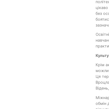
політе
цікаво
без ос
боятис
зазнач
Освітн
навчан
практи
Культу
Крім а
можлив
Ця тер
Вроцла
Відень
Міжнар
обмін 