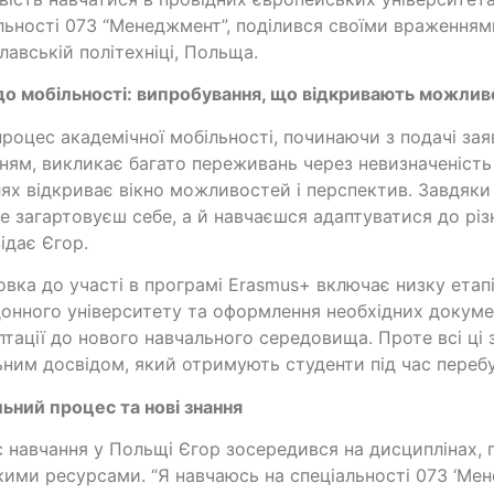
льності 073 “Менеджмент”, поділився своїми враженням
лавській політехніці, Польща.
о мобільності: випробування, що відкривають можлив
процес академічної мобільності, починаючи з подачі за
ням, викликає багато переживань через невизначеність 
ях відкриває вікно можливостей і перспектив. Завдяк
е загартовуєш себе, а й навчаєшся адаптуватися до різ
ідає Єгор.
овка до участі в програмі Erasmus+ включає низку етапі
онного університету та оформлення необхідних документ
птації до нового навчального середовища. Проте всі ц
ьним досвідом, який отримують студенти під час переб
ьний процес та нові знання
с навчання у Польщі Єгор зосередився на дисциплінах, 
ими ресурсами. “Я навчаюсь на спеціальності 073 ‘Мене