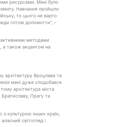
кими ресурсами. Мені було
джменту. Навчання пройшло
йську, то цього не варто
вжди готові допомогти”, –
терактивними методами
, а також акцентом на
чу архітектуру Вроцлава та
лезія мені дуже сподобався.
 тому архітектура міста
и Братиславу, Прагу та
о з культурою інших країн,
власний світогляд і