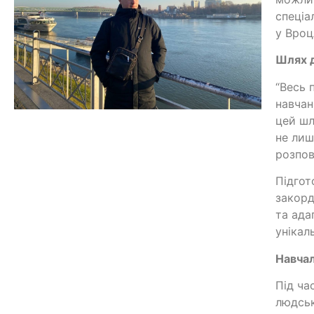
спеціа
у Вроц
Шлях д
“Весь 
навчан
цей шл
не лиш
розпов
Підгот
закорд
та ада
унікал
Навчал
Під ча
людськ