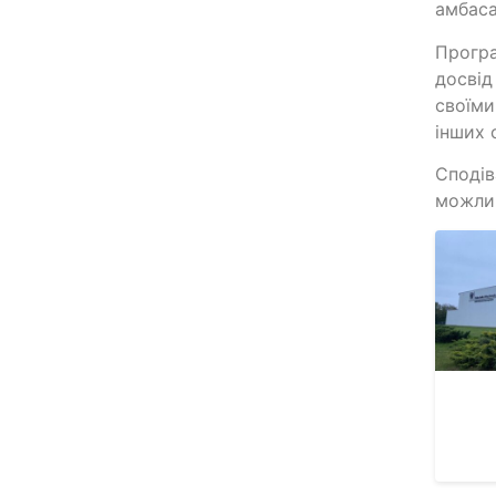
амбаса
Програ
досвід
своїми
інших 
Сподів
можлив