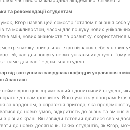
и себе частиною міжнародної академічної спільноти.
ки та рекомендації студентам
сумок, Єгор назвав цей семестр “етапом пізнання себе у
ів та можливостей, часом для пошуку нових унікальних д
агне змін, нових знайомств та розвитку, скористатися
еместр я можу описати як етап пізнання себе у нових ум
остей, час для пошуку нових унікальних друзів. Тому в
s+ саме для вас!” – ділиться студент.
ар від заступника завідувача кафедри управління з мі
ї Анастасії
– неймовірно цілеспрямований і допитливий студент, яки
 прагне до саморозвитку. Його участь у програмі Eras
ня за кордоном, а справжня пригода, яка продемонстру
ватися до нових умов, відкритість до знань та вміння з
 з різних країн. Він завжди готовий ділитися своїм дос
вати до нових досягнень. Таких студентів, як Єгор, мо