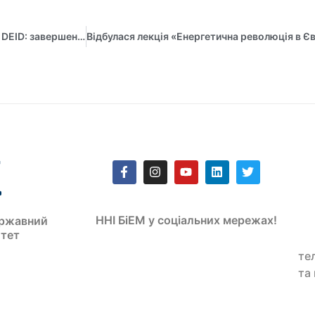
Експерти обговорили інтеркультурний розвиток та оцінку DEID: завершення проєкту Жана Моне
ННІ БіЕМ у соціальних мережах!
ржавний
итет
те
та