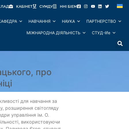
КЛАД
КАБІНЕТ
СУМДУ
ННІ БІЕМ
КАФЕДРА
НАВЧАННЯ
НАУКА
ПАРТНЕРСТВО
МІЖНАРОДНА ДІЯЛЬНІСТЬ
СТУД-life
ацького, про
іці
ливості для навчання за
у, розширення світогляду
дри управління ім. О.
ільності, використовуючи
х. Паливода Єгор, студент