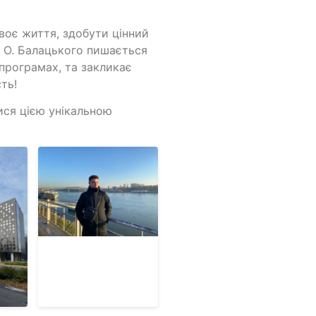
воє життя, здобути цінний
. О. Балацького пишається
програмах, та закликає
ть!
ися цією унікальною