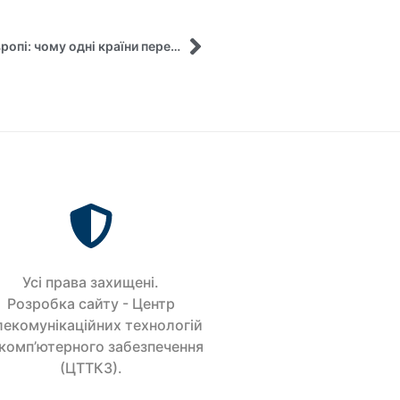
Відбулася лекція «Енергетична революція в Європі: чому одні країни переходять на чисту енергію швидше за інших?»
Усi права захищенi.
Розробка сайту - Центр
лекомунікаційних технологій
 комп’ютерного забезпечення
(ЦТТКЗ).