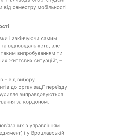
и від семестру мобільності
ості
явки і закінчуючи самим
та відповідальність, але
и таким випробуванням ти
них життєвих ситуацій”, –
в – від вибору
ів до організації переїзду
і зусилля виправдовуються
ування за кордоном.
пов’язаних з управлінням
джмент’, і у Вроцлавській