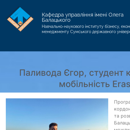
Кафедра управління імені Олега
Балацького
Навчально-наукового інституту бізнесу, екон
менеджменту Сумського державного універ
Паливода Єгор, студент к
мобільність Era
Програ
кордон
та роз
Балаць
можлив