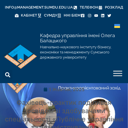
INFO@MANAGEMENT.SUMDU.EDU.UA
ТЕЛЕФОН
РОЗКЛАД
КАБІНЕТ
СУМДУ
ННІ БІЕМ
Кафедра управління імені Олега
Балацького
Навчально-наукового інституту бізнесу,
економіки та менеджменту Сумського
державного університету
1 Жовтня, 2025
Фахівець-практик поділився
досвідом зі здобувачами
спеціальності «Публічне управління
та адміністрування»