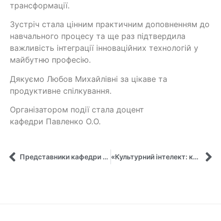
трансформації.
Зустріч стала цінним практичним доповненням до
навчального процесу та ще раз підтвердила
важливість інтеграції інноваційних технологій у
майбутню професію.
Дякуємо Любов Михайлівні за цікаве та
продуктивне спілкування.
Організатором події стала доцент
кафедри Павленко О.О.
Представники кафедри управління імені Олега Балацького взяли участь у розширеному засіданні Координаційної ради з питань професійного навчання у сфері публічного управління та адміністрування
«Культурний інтелект: ключова компетентність для глобального громадянства»: доцентка Тетяна Майборода виступила з презентацією у Глобальному віртуальному класі