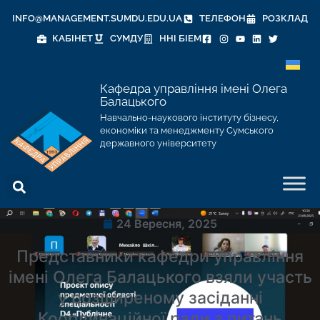
INFO@MANAGEMENT.SUMDU.EDU.UA
ТЕЛЕФОН
РОЗКЛАД
КАБІНЕТ
СУМДУ
ННІ БІЕМ
Кафедра управління імені Олега
Балацького
Навчально-наукового інституту бізнесу,
економіки та менеджменту Сумського
державного університету
24 Вересня, 2025
Представники кафедри управління
імені Олега Балацького взяли участь
у розширеному засіданні
Координаційної ради з питань