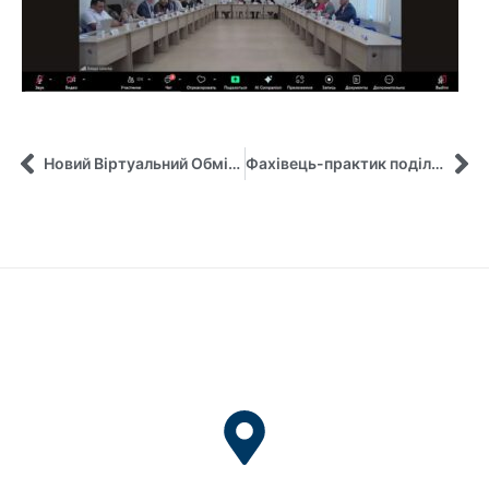
Новий Віртуальний Обмін COIL Розпочато
Фахівець-практик поділився досвідом зі здобувачами спеціальності «Публічне управління та адміністрування»