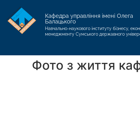
Кафедра управління імені Олега
Балацького
Навчально-наукового інституту бізнесу, екон
менеджменту Сумського державного універ
Фото з життя ка