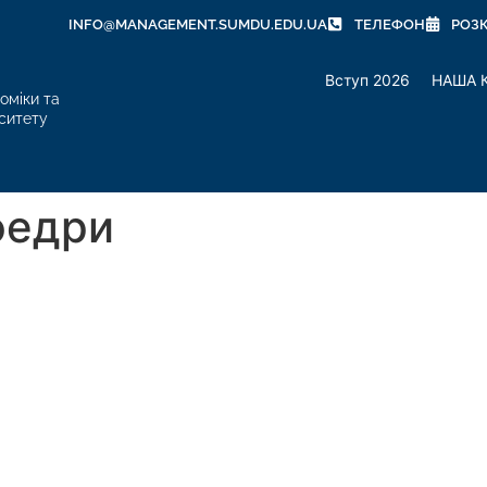
INFO@MANAGEMENT.SUMDU.EDU.UA
ТЕЛЕФОН
РОЗ
Вступ 2026
НАША 
оміки та
ситету
федри