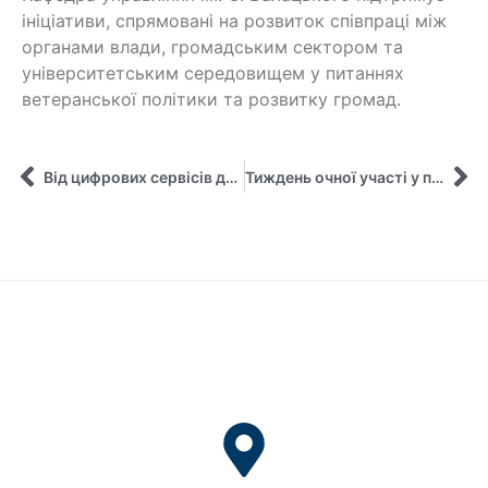
ініціативи, спрямовані на розвиток співпраці між
органами влади, громадським сектором та
університетським середовищем у питаннях
ветеранської політики та розвитку громад.
Від цифрових сервісів до відновлення громад: бакалаври спеціальності 281 «Публічне управління та адміністрування» успішно захистили дипломні проєкти!
Тиждень очної участі у програмі академічної мобільності Erasmus+ “Міжнародні перспективи у вищій освіті – 2026” Університету Еребру