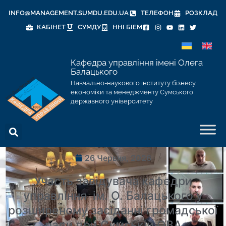
INFO@MANAGEMENT.SUMDU.EDU.UA
ТЕЛЕФОН
РОЗКЛАД
КАБІНЕТ
СУМДУ
ННІ БІЕМ
Кафедра управління імені Олега
Балацького
Навчально-наукового інституту бізнесу,
економіки та менеджменту Сумського
державного університету
26 Червня, 2026
Участь завідувача кафедри
управління ім. О. Балацького у
розширеному засіданні громадської
ради при Сумській ОВА