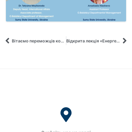
Вітаємо переможців конкурсу «Педагогічні інновацій СумДУ» у 2024 році!
Відкрита лекція «Енергетична революція в Європі: чому одні країни переходять на чисту енергію швидше за інших?»