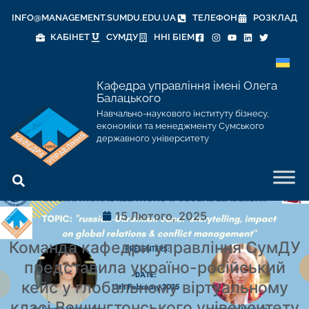
INFO@MANAGEMENT.SUMDU.EDU.UA
ТЕЛЕФОН
РОЗКЛАД
КАБІНЕТ
СУМДУ
ННІ БІЕМ
Кафедра управління імені Олега
Балацького
Навчально-наукового інституту бізнесу,
економіки та менеджменту Сумського
державного університету
15 Лютого, 2025
Команда кафедри управління СумДУ
представила україно-російський
кейс у глобальному віртуальному
класі Вашингтонського університету