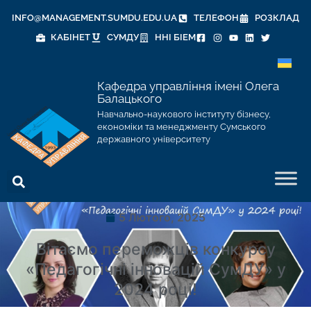
INFO@MANAGEMENT.SUMDU.EDU.UA
ТЕЛЕФОН
РОЗКЛАД
КАБІНЕТ
СУМДУ
ННІ БІЕМ
Кафедра управління імені Олега
Балацького
Навчально-наукового інституту бізнесу,
економіки та менеджменту Сумського
державного університету
5 Лютого, 2025
Вітаємо переможців конкурсу
«Педагогічні інновацій СумДУ» у
2024 році!