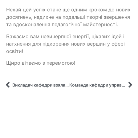
Нехай цей успіх стане ще одним кроком до нових
досягнень, надихне на подальші творчі звершення
та вдосконалення педагогічної майстерності.
Бажаємо вам невичерпної енергії, цікавих ідей і
натхнення для підкорення нових вершин у сфері
освіти!
Щиро вітаємо з перемогою!
Викладач кафедри взяла участь у заході «Педагогіка суспільно орієнтованого навчання для розвитку громад під час війни та відбудови»
Команда кафедри управління СумДУ представила україно-російський кейс у глобальному віртуальному класі Вашингтонського університету