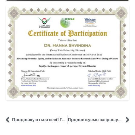
Продовжуються сесії Глобальної Віртуальної програми ” Excellence in Teaching & Research”.
Продовжуємо запрошувати практиків до проведення online-занять