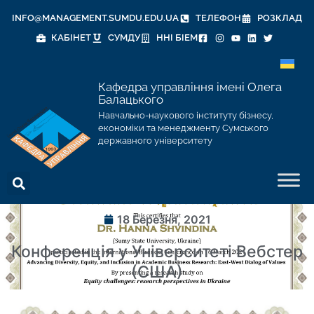
INFO@MANAGEMENT.SUMDU.EDU.UA
ТЕЛЕФОН
РОЗКЛАД
КАБІНЕТ
СУМДУ
ННІ БІЕМ
Кафедра управління імені Олега
Балацького
Навчально-наукового інституту бізнесу,
економіки та менеджменту Сумського
державного університету
18 Березня, 2021
Конференція у Університеті Вебстер
(США)