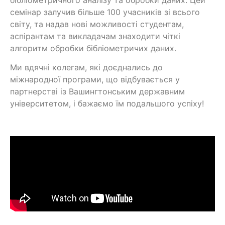
бібліометричного аналізу та обробки даних. Цей
семінар залучив більше 100 учасників зі всього
світу, та надав нові можливості студентам,
аспірантам та викладачам знаходити чіткі
алгоритм обробки бібліометричих даних.
Ми вдячні колегам, які доєднались до
міжнародної програми, що відбувається у
партнерстві із Вашингтонським державним
університетом, і бажаємо їм подальшого успіху!