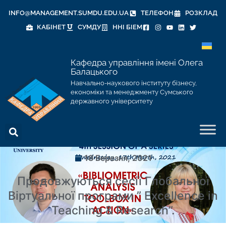
INFO@MANAGEMENT.SUMDU.EDU.UA
ТЕЛЕФОН
РОЗКЛАД
КАБІНЕТ
СУМДУ
ННІ БІЕМ
Кафедра управління імені Олега
Балацького
Навчально-наукового інституту бізнесу,
економіки та менеджменту Сумського
державного університету
18 Березня, 2021
Продовжуються сесії Глобальної
Віртуальної програми ” Excellence in
Teaching & Research”.