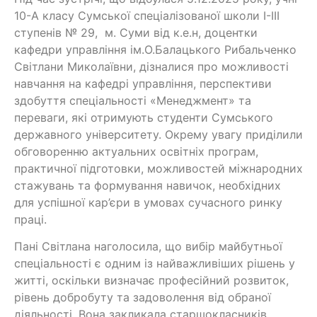
10-А класу Сумської спеціалізованої школи І-ІІІ
ступенів № 29, м. Суми від к.е.н, доцентки
кафедри управління ім.О.Балацького Рибальченко
Світлани Миколаївни, дізналися про можливості
навчання на кафедрі управління, перспективи
здобуття спеціальності «Менеджмент» та
переваги, які отримують студенти Сумського
державного університету. Окрему увагу приділили
обговоренню актуальних освітніх програм,
практичної підготовки, можливостей міжнародних
стажувань та формування навичок, необхідних
для успішної кар’єри в умовах сучасного ринку
праці.
Пані Світлана наголосила, що вибір майбутньої
спеціальності є одним із найважливіших рішень у
житті, оскільки визначає професійний розвиток,
рівень добробуту та задоволення від обраної
діяльності. Вона закликала старшокласників