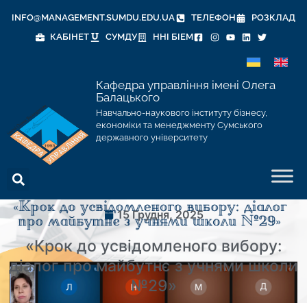
INFO@MANAGEMENT.SUMDU.EDU.UA
ТЕЛЕФОН
РОЗКЛАД
КАБІНЕТ
СУМДУ
ННІ БІЕМ
Кафедра управління імені Олега
Балацького
Навчально-наукового інституту бізнесу,
економіки та менеджменту Сумського
державного університету
15 Грудня, 2025
«Крок до усвідомленого вибору:
діалог про майбутнє з учнями школи
№29»