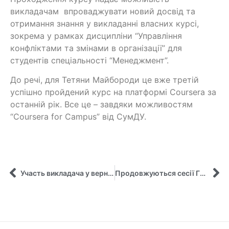
викладачам впроваджувати новий досвід та
отримання знання у викладанні власних курсі,
зокрема у рамках дисципліни “Управління
конфліктами та змінами в організації” для
студентів спеціальності “Менеджмент”.
До речі, для Тетяни Майбороди це вже третій
успішно пройдений курс на платформі Coursera за
останній рік. Все це – завдяки можливостям
“Coursera for Campus” від СумДУ.
Участь викладача у вернісажі-практикумі «Підприємливість і профорієнтація у функціонуванні сучасного закладу освіти»
Продовжуються сесії Глобальної Віртуальної програми ” Excellence in Teaching & Research”.