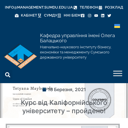
INFO@MANAGEMENT.SUMDU.EDU.UA
ТЕЛЕФОН
РОЗКЛАД
КАБІНЕТ
СУМДУ
ННІ БІЕМ
Кафедра управління імені Олега
Балацького
Навчально-наукового інституту бізнесу,
економіки та менеджменту Сумського
державного університету
18 Березня, 2021
Курс від Каліфорнійського
університету – пройдено!