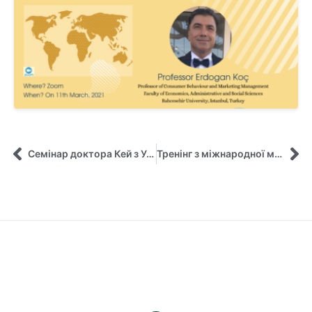
Семінар доктора Кей з Університету Небраски-Лінкольн
Тренінг з міжнародної мобільності для першокурсників