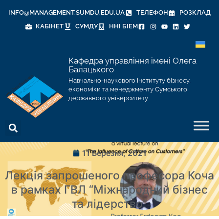
INFO@MANAGEMENT.SUMDU.EDU.UA
ТЕЛЕФОН
РОЗКЛАД
КАБІНЕТ
СУМДУ
ННІ БІЕМ
Кафедра управління імені Олега
Балацького
Навчально-наукового інституту бізнесу,
економіки та менеджменту Сумського
державного університету
11 Березня, 2021
Лекція запрошеного професора Коча
в рамках ГВЛ “Міжнародний бізнес
та лідерство”