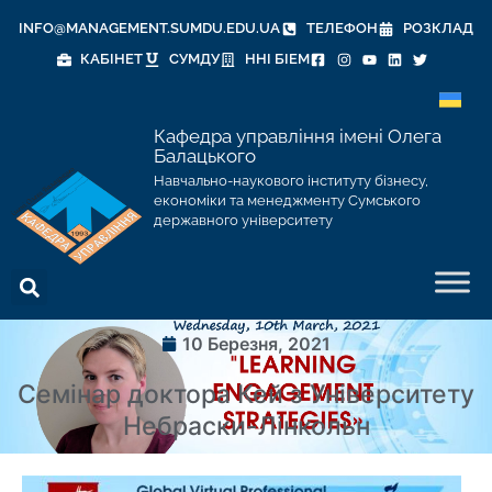
INFO@MANAGEMENT.SUMDU.EDU.UA
ТЕЛЕФОН
РОЗКЛАД
КАБІНЕТ
СУМДУ
ННІ БІЕМ
Кафедра управління імені Олега
Балацького
Навчально-наукового інституту бізнесу,
економіки та менеджменту Сумського
державного університету
10 Березня, 2021
Семінар доктора Кей з Університету
Небраски-Лінкольн