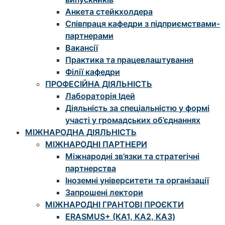
Анкета стейкхолдера
Співпраця кафедри з підприємствами-
партнерами
Вакансії
Практика та працевлаштування
Філії кафедри
ПРОФЕСІЙНА ДІЯЛЬНІСТЬ
Лабораторія Ідей
Діяльність за спеціальністю у формі
участі у громадських об’єднаннях
МІЖНАРОДНА ДІЯЛЬНІСТЬ
МІЖНАРОДНІ ПАРТНЕРИ
Міжнародні зв’язки та стратегічні
партнерства
Іноземні університети та організації
Запрошені лектори
МІЖНАРОДНІ ГРАНТОВІ ПРОЄКТИ
ЕRASMUS+ (КА1, КА2, КА3)