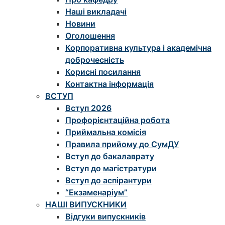
Наші викладачі
Новини
Оголошення
Корпоративна культура і академічна
доброчесність
Корисні посилання
Контактна інформація
ВСТУП
Вступ 2026
Профорієнтаційна робота
Приймальна комісія
Правила прийому до СумДУ
Вступ до бакалаврату
Вступ до магістратури
Вступ до аспірантури
“Екзаменаріум”
НАШІ ВИПУСКНИКИ
Відгуки випускників