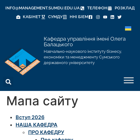
INFO@MANAGEMENT.SUMDU.EDU.UA
ТЕЛЕФОН
РОЗКЛАД
КАБІНЕТ
СУМДУ
ННІ БІЕМ
Кафедра управління імені Олега
Балацького
Навчально-наукового інституту бізнесу,
економіки та менеджменту Сумського
державного університету
Мапа сайту
Вступ 2026
НАША КАФЕДРА
ПРО КАФЕДРУ
Про кафедру