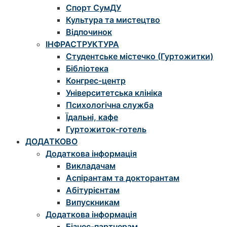
Спорт СумДУ
Культура та мистецтво
Відпочинок
ІНФРАСТРУКТУРА
Студентське містечко (Гуртожитки)
Бібліотека
Конгрес-центр
Університетська клініка
Психологічна служба
Їдальні, кафе
Гуртожиток-готель
ДОДАТКОВО
Додаткова інформація
Викладачам
Аспірантам та докторантам
Абітурієнтам
Випускникам
Додаткова інформація
Бізнес-партнерам