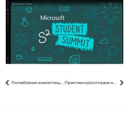
Поглиблення компетенцій з управління інвестиціями
Практикоорієнтоване навчання на кафедрі управління імені Олега Балацького