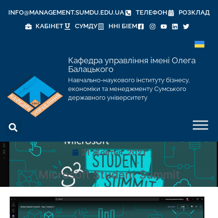
INFO@MANAGEMENT.SUMDU.EDU.UA
ТЕЛЕФОН
РОЗКЛАД
КАБІНЕТ
СУМДУ
ННІ БІЕМ
Кафедра управління імені Олега
Балацького
Навчально-наукового інституту бізнесу,
економіки та менеджменту Сумського
державного університету
21 Жовтня, 2021
Microsoft Student Summit