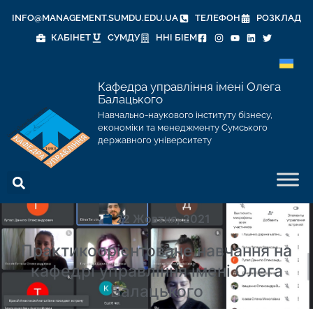
INFO@MANAGEMENT.SUMDU.EDU.UA
ТЕЛЕФОН
РОЗКЛАД
КАБІНЕТ
СУМДУ
ННІ БІЕМ
Кафедра управління імені Олега
Балацького
Навчально-наукового інституту бізнесу,
економіки та менеджменту Сумського
державного університету
22 Жовтня, 2021
Практикоорієнтоване навчання на
кафедрі управління імені Олега
Балацького