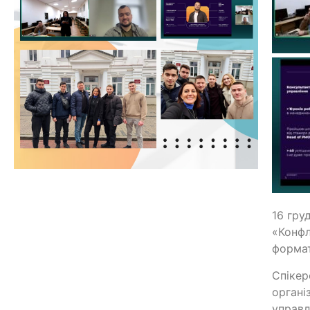
16 гру
«Конфл
формат
Спікер
органі
управл