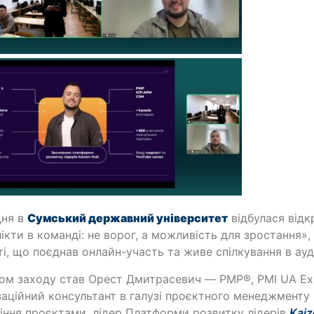
дня в
Сумський державний університет
відбулася відк
ікти в команді: не ворог, а можливість для зростання»,
і, що поєднав онлайн-участь та живе спілкування в ауд
ом заходу став Орест Дмитрасевич — PMP®, PMI UA Exc
заційний консультант в галузі проєктного менеджменту і
іння проєктами, лідер Платформи розвитку лідерів
Kai