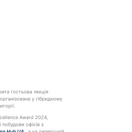
рита гостьова лекція
 організована у гібридному
иторії.
ellence Award 2024,
 побудови офісів з
zen Hub UA
, а на теперішній