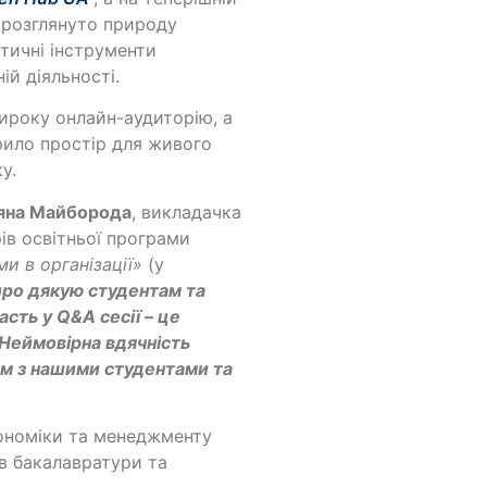
о розглянуто природу
ктичні інструменти
ій діяльності.
ироку онлайн-аудиторію, а
рило простір для живого
у.
яна Майборода
, викладачка
рів освітньої програми
и в організації»
(у
ро дякую студентам та
асть у Q&A сесії – це
. Неймовірна вдячність
ом з нашими студентами та
кономіки та менеджменту
в бакалавратури та