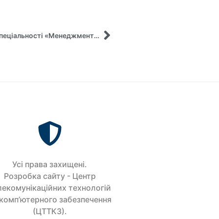
Міжнародний академічний досвід студентки спеціальності «Менеджмент» СумДУ
Усi права захищенi.
Розробка сайту - Центр
лекомунікаційних технологій
 комп’ютерного забезпечення
(ЦТТКЗ).