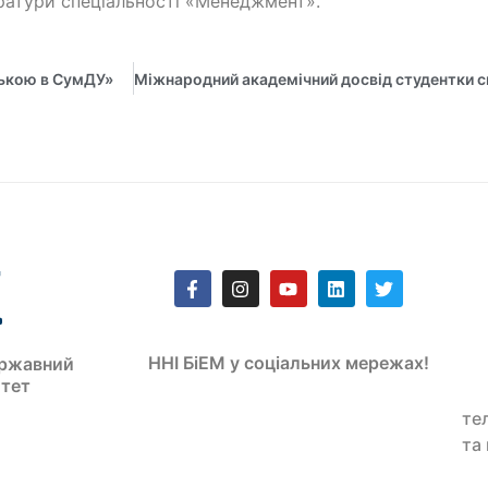
ратури спеціальності «Менеджмент».
ською в СумДУ»
ННІ БіЕМ у соціальних мережах!
ржавний
итет
те
та