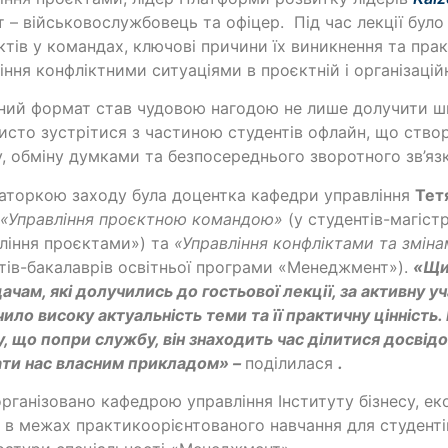
 – військовослужбовець та офіцер. Під час лекції бул
ктів у командах, ключові причини їх виникнення та пра
іння конфліктними ситуаціями в проєктній і організаційн
ний формат став чудовою нагодою не лише долучити ш
исто зустрітися з частиною студентів офлайн, що ство
у, обміну думками та безпосереднього зворотного зв’язк
торкою заходу була доцентка кафедри управління
Тет
в
«Управління проєктною командою»
(у студентів-магіст
ління проєктами») та
«Управління конфліктами та змінам
тів-бакалаврів освітньої програми «Менеджмент»).
«Щи
ачам, які долучились до гостьової лекції, за активну уч
чило високу актуальність теми та її практичну цінність
, що попри службу, він знаходить час ділитися досвід
ати нас власним прикладом»
–
поділилася
.
організовано кафедрою управління Інституту бізнесу, е
в межах практикоорієнтованого навчання для студенті