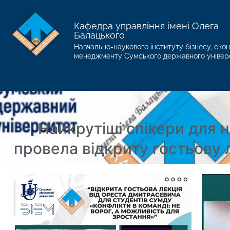
Кафедра управління імені Олега
Балацького
Навчально-наукового інституту бізнесу, екон
менеджменту Сумського державного універ
Найкрутіші спікери для 
провела відкриту гостьову 