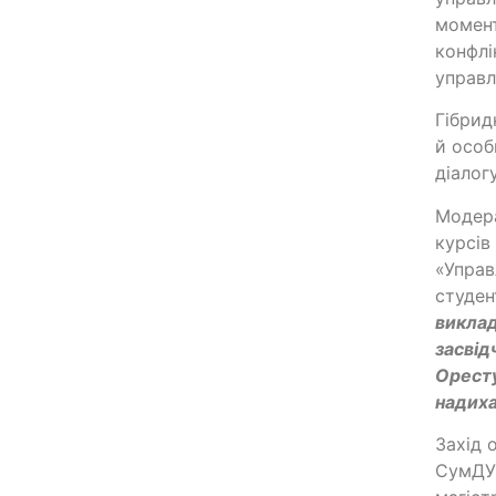
момент
конфлі
управл
Гібрид
й особ
діалог
Модера
курсі
«Управ
студен
виклад
засвід
Оресту
надих
Захід 
СумДУ 