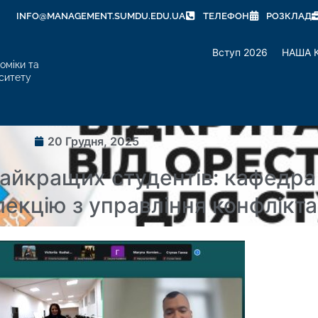
INFO@MANAGEMENT.SUMDU.EDU.UA
ТЕЛЕФОН
РОЗКЛАД
Вступ 2026
НАША 
оміки та
ситету
20 Грудня, 2025
найкращих студентів: кафедра
лекцію з управління конфлікт