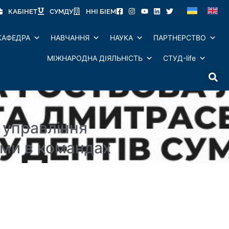
КАБІНЕТ
СУМДУ
ННІ БІЕМ
КАФЕДРА
НАВЧАННЯ
НАУКА
ПАРТНЕРСТВО
МІЖНАРОДНА ДІЯЛЬНІСТЬ
СТУД-life
 управління
ами в командах