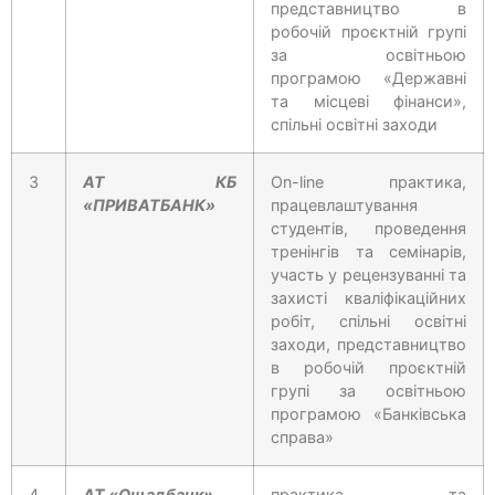
представництво в
робочій проєктній групі
за освітньою
програмою «Державні
та місцеві фінанси»,
спільні освітні заходи
3
АТ КБ
On-line практика,
«ПРИВАТБАНК»
працевлаштування
студентів, проведення
тренінгів та семінарів,
участь у рецензуванні та
захисті кваліфікаційних
робіт, спільні освітні
заходи, представництво
в робочій проєктній
групі за освітньою
програмою «Банківська
справа»
4
АТ «Ощадбанк»
практика та