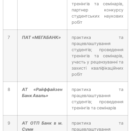
тренінгів та семінарів,
партнер конкурсу
студентських наукових
робіт
7
ПАТ «МЕГАБАНК»
практика та
працевлаштування
студентів; проведення
тренінгів та семінарів,
участь у рецензуванні та
захисті кваліфікаційних
робіт
8
АТ «Райффайзен
практика та
Банк Аваль»
працевлаштування
студентів; проведення
тренінгів та семінарів
9
АТ ОТП Банк в м.
практика та
Суми
працевлаштування