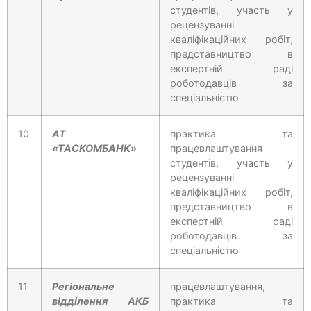
студентів, участь у
рецензуванні
кваліфікаційних робіт,
представництво в
експертній раді
роботодавців за
спеціальністю
10
АТ
практика та
«ТАСКОМБАНК»
працевлаштування
студентів, участь у
рецензуванні
кваліфікаційних робіт,
представництво в
експертній раді
роботодавців за
спеціальністю
11
Регіональне
працевлаштування,
відділення АКБ
практика та