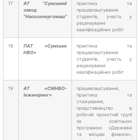
17
АТ “Сумський
практика та
завод
працевлаштування
“Насосенергомаш”
студентів, участь у
рецензуванні
кваліфікаційних робіт
18
ПАТ «Сумське
практика та
НВО»
працевлаштування
студентів, участь у
рецензуванні
кваліфікаційних робіт
19
АТ «СМНВО-
працевлаштування,
Інжиніринг»
практика та
стажування,
представництво в
робочій проєктній групі
за освітньою
програмою «Державні
та місцеві фінанси»,