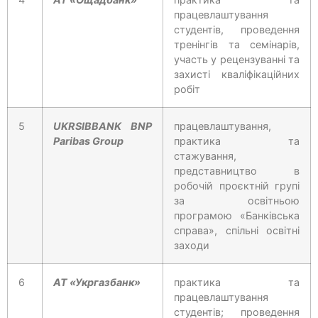
працевлаштування
студентів, проведення
тренінгів та семінарів,
участь у рецензуванні та
захисті кваліфікаційних
робіт
5
UKRSIBBANK BNP
працевлаштування,
Paribas Group
практика та
стажування,
представництво в
робочій проєктній групі
за освітньою
програмою «Банківська
справа», спільні освітні
заходи
6
АТ «Укргазбанк»
практика та
працевлаштування
студентів; проведення