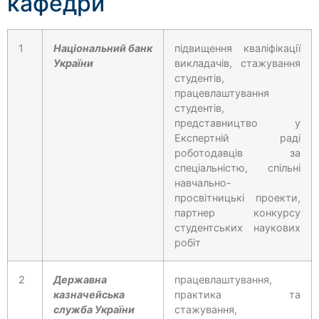
кафедри
1
Національний банк
підвищення кваліфікації
України
викладачів, стажування
студентів,
працевлаштування
студентів,
представництво у
Експертній раді
роботодавців за
спеціальністю, спільні
навчально-
просвітницькі проекти,
партнер конкурсу
студентських наукових
робіт
2
Державна
працевлаштування,
казначейська
практика та
служба України
стажування,