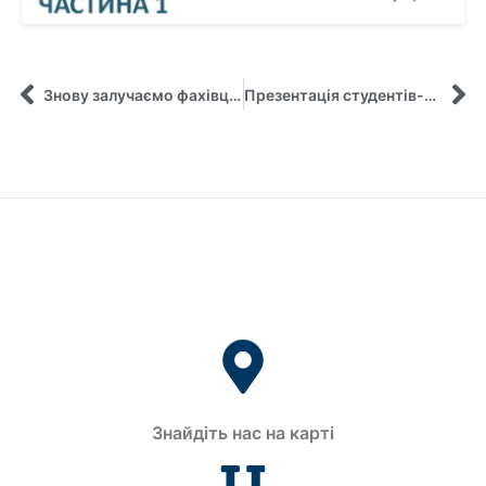
Знову залучаємо фахівців до практико орієнтованих занять!
Презентація студентів-менеджерів проєкту у рамках coil модулю
Знайдіть нас на карті