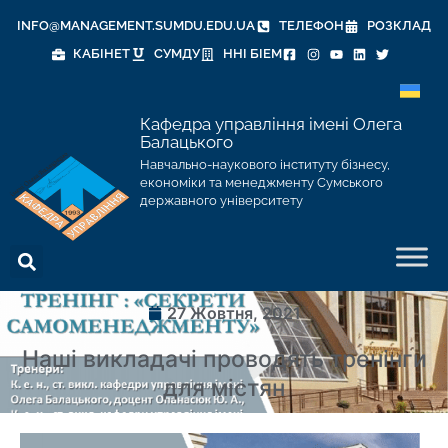
INFO@MANAGEMENT.SUMDU.EDU.UA
ТЕЛЕФОН
РОЗКЛАД
КАБІНЕТ
СУМДУ
ННІ БІЕМ
Кафедра управління імені Олега
Балацького
Навчально-наукового інституту бізнесу,
економіки та менеджменту Сумського
державного університету
27 Жовтня, 2021
Наші викладачі проводять тренінги
для містян