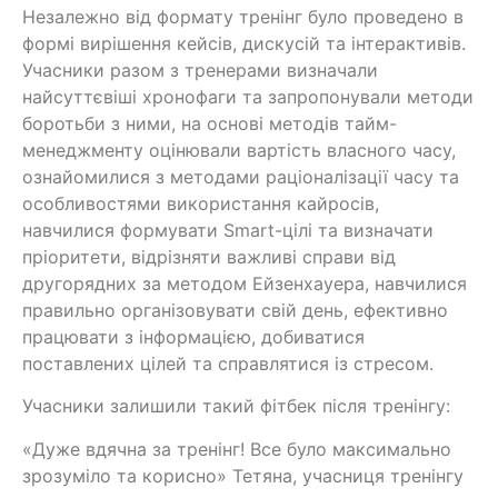
Незалежно від формату тренінг було проведено в
формі вирішення кейсів, дискусій та інтерактивів.
Учасники разом з тренерами визначали
найсуттєвіші хронофаги та запропонували методи
боротьби з ними, на основі методів тайм-
менеджменту оцінювали вартість власного часу,
ознайомилися з методами раціоналізації часу та
особливостями використання кайросів,
навчилися формувати Smart-цілі та визначати
пріоритети, відрізняти важливі справи від
другорядних за методом Ейзенхауера, навчилися
правильно організовувати свій день, ефективно
працювати з інформацією, добиватися
поставлених цілей та справлятися із стресом.
Учасники залишили такий фітбек після тренінгу:
«Дуже вдячна за тренінг! Все було максимально
зрозуміло та корисно» Тетяна, учасниця тренінгу