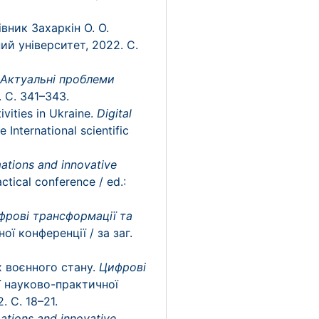
вник Захаркін О. О.
ий університет, 2022. C.
Актуальні проблеми
 C. 341–343.
vities in Ukraine.
Digital
e International scientific
mations and innovative
actical conference / ed.:
фрові трансформації та
ї конференції / за заг.
х воєнного стану.
Цифрові
ї науково-практичної
. С. 18–21.
mations and innovative