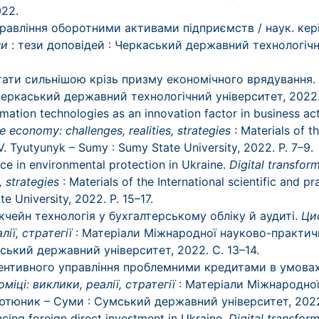
022.
равління оборотними активами підприємств / наук. кері
ни
: тези доповідей : Черкаський державний технологічн
стати сильнішою крізь призму економічного врядування.
 Черкаський державний технологічний університет, 2022.
mation technologies as an innovation factor in business acti
e economy: challenges, realities, strategies
: Materials of th
. V. Tyutyunyk – Sumy : Sumy State University, 2022. P. 7–9.
nce in environmental protection in Ukraine.
Digital transfor
, strategies
: Materials of the International scientific and pr
te University, 2022. P. 15–17.
кчейн технологія у бухгалтерському обліку й аудиті.
Ци
лії, стратегії
: Матеріали Міжнародної науково-практично
умський державний університет, 2022. С. 13–14.
евентивного управління проблемними кредитами в умова
міці: виклики, реалії, стратегії
: Матеріали Міжнародно
В. Тютюник – Суми : Сумський державний університет, 2022
ncing foreign direct investment in Ukraine.
Digital transfor