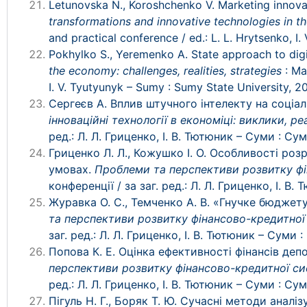
Letunovska N., Koroshchenko V. Marketing innovati
transformations and innovative technologies in th
and practical conference / ed.: L. L. Hrytsenko, I
Pokhylko S., Yeremenko A. State approach to digi
the economy: challenges, realities, strategies
: Ma
I. V. Tyutyunyk – Sumy : Sumy State University, 20
Сергеєв А. Вплив штучного інтелекту на соціа
інноваційні технології в економіці: виклики, реа
ред.: Л. Л. Гриценко, І. В. Тютюник – Суми : С
Гриценко Л. Л., Кожушко І. О. Особливості роз
умовах.
Проблеми та перспективи розвитку ф
конференції / за заг. ред.: Л. Л. Гриценко, І. 
Журавка О. С., Темченко А. В. «Гнучке бюджет
та перспективи розвитку фінансово-кредитної
заг. ред.: Л. Л. Гриценко, І. В. Тютюник – Суми
Попова К. Е. Оцінка ефективності фінансів деп
перспективи розвитку фінансово-кредитної с
ред.: Л. Л. Гриценко, І. В. Тютюник – Суми : С
Пігуль Н. Г., Боряк Т. Ю. Сучасні методи аналі