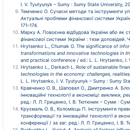
I. V. Tyutyunyk – Sumy : Sumy State University, 2
Темченко О. Сучасні методи та інструменти уп
Актуальні проблеми фінансової системи Украї
171–174.
Марку А. Повоєнна відбудова України або як 
фінансової системи України
: тези доповідей.
Hrytsenko L., Chumak O. The significance of infor
transformations and innovative technologies in th
and practical conference / ed.: L. L. Hrytsenko, I
Hrytsenko L., Derkach L. Role of sustainable fina
technologies in the economy: challenges, realities
L. L. Hrytsenko, I. V. Tyutyunyk – Sumy : Sumy Sta
Кравченко О. В., Шаповал О., Дмитренко А. Бло
інноваційні технології в економіці: виклики, реа
ред.: Л. Л. Гриценко, І. В. Тютюник – Суми : С
Крухмаль О. В., Коломієць П. Інструменти пр
трансформації та інноваційні технології в еконо
конференції / за заг. ред.: Л. Л. Гриценко, І. 
Ryabushka L., Yusiuk А. Analysis of factors influe