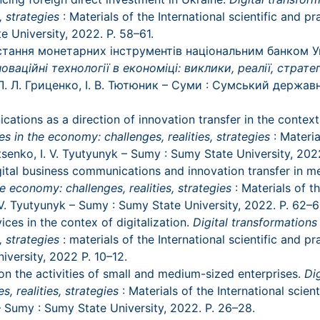
, strategies
: Materials of the International scientific and pr
e University, 2022. P. 58–61.
ристання монетарних інструментів національним банком У
ваційні технології в економіці: виклики, реалії, стратег
 Л. Л. Гриценко, І. В. Тютюник – Суми : Сумський держав
cations as a direction of innovation transfer in the conte
s in the economy: challenges, realities, strategies
: Materia
ytsenko, I. V. Tyutyunyk – Sumy : Sumy State University, 202
ital business communications and innovation transfer in m
e economy: challenges, realities, strategies
: Materials of th
. V. Tyutyunyk – Sumy : Sumy State University, 2022. P. 62–6
ices in the contex of digitalization.
Digital transformations
, strategies
: materials of the International scientific and pr
iversity, 2022 P. 10–12.
n the activities of small and medium-sized enterprises.
Di
, realities, strategies
: Materials of the International scient
 – Sumy : Sumy State University, 2022. P. 26–28.