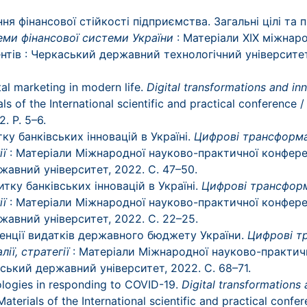
ня фінансової стійкості підприємства. Загальні цілі та 
еми фінансової системи України
: Матеріали XІХ міжнар
ентів : Черкаський державний технологічний університе
al marketing in modern life.
Digital transformations and in
ls of the International scientific and practical conference / e
. P. 5–6.
тку банківських інновацій в Україні.
Цифрові трансформац
ії
:
Матеріали Міжнародної науково-практичної конференції
жавний університет, 2022. С. 47–50.
итку банківських інновацій в Україні.
Цифрові трансформа
ії
: Матеріали Міжнародної науково-практичної конференції
жавний університет, 2022. С. 22–25.
нденції видатків державного бюджету України.
Цифрові т
лії, стратегії
: Матеріали Міжнародної науково-практично
умський державний університет, 2022. С. 68–71.
nologies in responding to COVID-19.
Digital transformations
Materials of the International scientific and practical confer