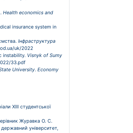
9.
Health economics and
edical insurance system in
иємства.
Інфраструктура
.od.ua/uk/2022
instability.
Visnyk of Sumy
2022/33.pdf
tate University
.
Economy
іали XIII студентської
керівник Журавка О. С.
державний університет,