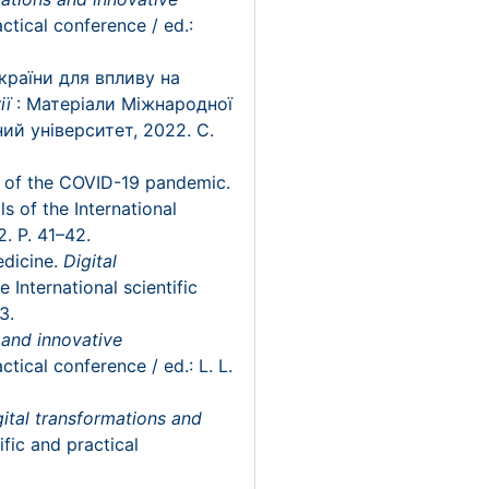
actical conference / ed.:
країни для впливу на
ії
: Матеріали Міжнародної
ний університет, 2022. С.
xt of the COVID-19 pandemic.
ls of the International
2. P. 41–42.
edicine.
Digital
e International scientific
3.
 and innovative
actical conference / ed.: L. L.
gital transformations and
ific and practical