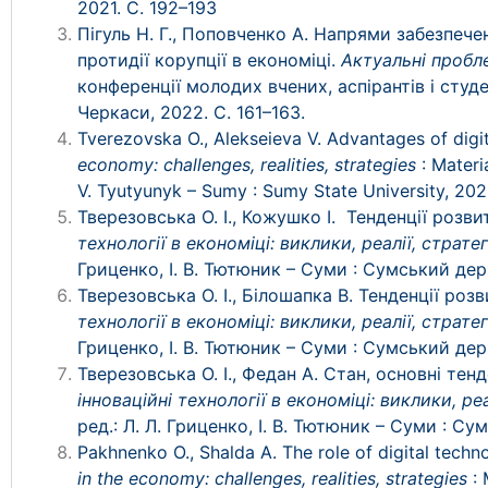
2021. С. 192–193
Пігуль Н. Г., Поповченко А. Напрями забезпечен
протидії корупції в економіці.
Актуальні пробл
конференції молодих вчених, аспірантів і студ
Черкаси, 2022. С. 161–163.
Tverezovska O., Alekseieva V. Advantages of digit
economy: challenges, realities, strategies
:
Materia
V. Tyutyunyk – Sumy : Sumy State University, 2022
Тверезовська О. І., Кожушко І. Тенденції розви
технології в економіці: виклики, реалії, стратег
Гриценко, І. В. Тютюник – Суми : Сумський дер
Тверезовська О. І., Білошапка В. Тенденції розв
технології в економіці: виклики, реалії, стратег
Гриценко, І. В. Тютюник – Суми : Сумський дер
Тверезовська О. І., Федан А. Стан, основні те
інноваційні технології в економіці: виклики, реа
ред.: Л. Л. Гриценко, І. В. Тютюник – Суми : С
Pakhnenko O., Shalda A. The role of digital tech
in the economy: challenges, realities, strategies
: 