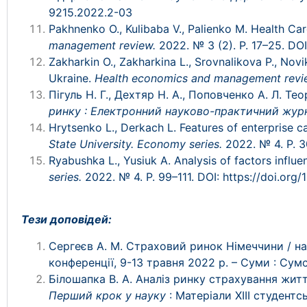
9215.2022.2-03
Pakhnenko O., Kulibaba V., Palienko M. Health Car
management review.
2022. № 3 (2). P. 17–25. DO
Zakharkin O., Zakharkina L., Srovnalikova P., Novi
Ukraine.
Health economics and management revi
Пігуль Н. Г., Дехтяр Н. А., Поповченко А. Л. 
ринку : Електронний науково-практичний жур
Hrytsenko L., Derkach L. Features of enterprise 
State University. Economy series.
2022. № 4.
P.
3
Ryabushka L., Yusiuk A. Analysis of factors influe
series.
2022. № 4. P.
99–111. DOI:
https://doi.org/
Тези доповідей:
Сергеєв А. М. Страховий ринок Німеччини / на
конференції, 9-13 травня 2022 р.
–
Суми : Сумс
Білошапка В. А. Аналіз ринку страхування житт
Перший крок у науку
: Матеріали XIII студентс