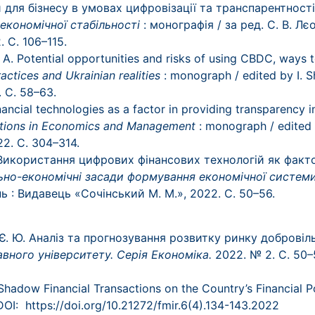
ги для бізнесу в умовах цифровізації та транспарентност
кономічної стабільності
: монографія / за ред. С. В. Лє
 C. 106
–
115.
 A. Potential opportunities and risks of using CBDC, ways 
actices and Ukrainian realities
: monograph / edited by I. S
. C. 58
–
63.
ancial technologies as a factor in providing transparency i
ations in Economics and Management
: monograph / edited 
22. C. 304
–
314.
М. Використання цифрових фінансових технологій як факт
ьно-економічні засади формування економічної системи
нь : Видавець «Сочінський М. М.», 2022. C. 50
–
56.
нь Є. Ю. Аналіз та прогнозування розвитку ринку доброві
вного університету. Серія Економіка.
2022.
№ 2.
С.
50–
 Shadow Financial Transactions on the Country’s Financial P
DOI:
https://doi.org/10.21272/fmir.6(4).134-143.2022