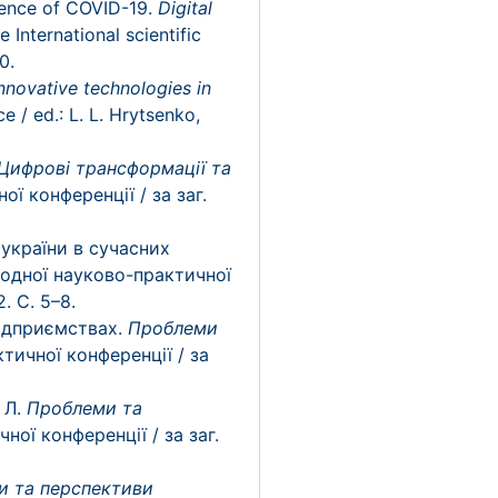
luence of COVID-19.
Digital
e International scientific
0.
innovative technologies in
ce / ed.: L. L. Hrytsenko,
Цифрові трансформації та
ї конференції / за заг.
 україни в сучасних
родної науково-практичної
. С. 5–8.
підприємствах.
Проблеми
тичної конференції / за
 Л.
Проблеми та
ої конференції / за заг.
и та перспективи