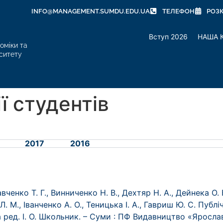
INFO@MANAGEMENT.SUMDU.EDU.UA
ТЕЛЕФОН
РОЗ
Вступ 2026
НАША 
оміки та
ситету
ї студентів
2017
2016
авченко Т. Г., Винниченко Н. В., Дехтяр Н. А., Дейнека О. В
Л. М., Іванченко А. О., Теницька І. А., Гавриш Ю. С. Публі
а ред. І. О. Школьник. – Суми : ПФ Видавництво «Яросла