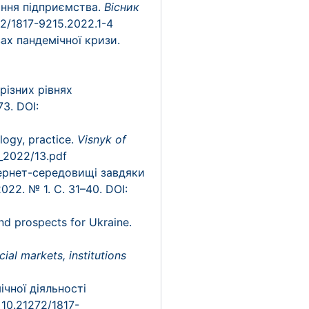
ання підприємства.
Вісник
72/1817-9215.2022.1-4
вах пандемічної кризи.
різних рівнях
73. DOI:
logy, practice.
Visnyk of
1_2022/13.pdf
тернет-середовищі завдяки
022. № 1. C. 31–40. DOI:
nd prospects for Ukraine.
cial markets, institutions
ічної діяльності
 10.21272/1817-