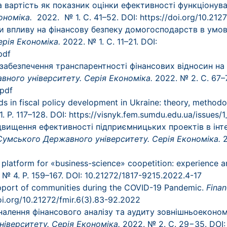
а вартість як показник
оцінки ефективності функціонув
ономіка.
2022. № 1. С. 41–52. DOI: https://doi.org/10.212
ники впливу на фінансову безпеку домогосподарств в умо
ерія Економіка.
2022. № 1. С. 11–21. DOI:
pdf
и забезпечення транспарентності фінансових відносин на 
вного університету. Серія Економіка.
2022. № 2. С. 67–
.pdf
ds in fiscal policy development in Ukraine: theory, methodo
. P. 117–128. DOI: https://visnyk.fem.sumdu.edu.ua/issues/
 Підвищення ефективності підприємницьких проектів в ін
Сумського Державного університету. Серія Економіка.
2
platform for «business-science» coopetition: experience a
№ 4. P. 159–167. DOI: 10.21272/1817-9215.2022.4-17
upport of communities during the COVID-19 Pandemic.
Finan
doi.org/10.21272/fmir.6(3).83-92.2022
сконалення фінансового аналізу та аудиту зовнішньоеконом
іверситету. Серія Економіка.
2022. № 2. С. 29−35. DOI: