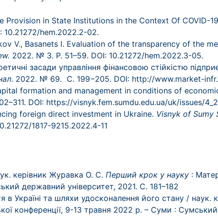
e Provision in State Institutions in the Context Of COVID-1
I: 10.21272/hem.2022.2-02.
kov V., Basanets I. Evaluation of the transparency of the m
ew.
2022. № 3. P. 51–59. DOI: 10.21272/hem.2022.3-05.
Теоретичні засади управління фінансовою стійкістю підпр
нал
. 2022.
№
69. С. 199−205.
DOI:
http://www.market-infr
capital formation and management in conditions of economic 
02–311.
DOI:
https://visnyk.fem.sumdu.edu.ua/uk/issues/4_
ncing foreign direct investment in Ukraine.
Visnyk of Sumy S
10.21272/1817-9215.2022.4-11
ук. керівник Журавка О. С.
Перший крок у науку
: Матер
ький державний університет, 2021. С. 181–182
я в Україні та шляхи удосконалення його стану / наук. 
ької конференції, 9-13 травня 2022 р.
–
Суми : Сумський 