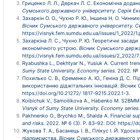
Гриценко Л. Л., Деркач Л. С. Економічна додан
Сумського державного університету. Серія Ек
Захаркін О. О., Чухно Р. Ю., Іншина Н. О. Чин
Вісник Сумського державного університету.
С
https://visnyk.fem.sumdu.edu.ua/issues/1_2022/1.
Захаркіна Л. С., Чухно Р. Ю. Теоретичні засад
економічного устрою.
Вісник Сумського держа
https://visnyk.fem.sumdu.edu.ua/issues/2_2022/7
Ryabushka L., Dekhtyar N., Yusiuk A. Current tren
Sumy State University. Economy series.
2022. № 1
Похилько С. В., Єременко А. Ю., Геніна Д. С.
використанню діджітальних інновацій.
Вісник 
https://doi.org/10.21272/ 1817-9215.2022.1-3.
Koibichuk V., Samoilikova A., Habenko M. S2BMM 
Visnyk of Sumy State University. Economy series.
Pakhnenko O., Brychko M., Shalda A. Financial s
and risks.
2022. № 6 (3). P. 83–92. DOI: https://
Жукова Т. А., Басанець І. В., Плікус І. Й. Удо
підприємства.
Вісник Сумського державного ун