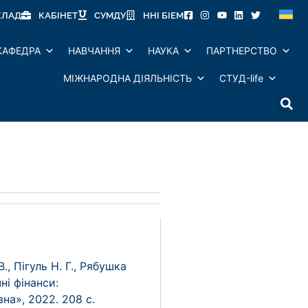
КЛАД
КАБІНЕТ
СУМДУ
ННІ БІЕМ
КАФЕДРА
НАВЧАННЯ
НАУКА
ПАРТНЕРСТВО
МІЖНАРОДНА ДІЯЛЬНІСТЬ
СТУД-life
., Пігуль Н. Г., Рябушка
чні фінанси:
вна», 2022. 208 c.