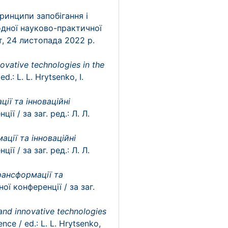
принципи запобігання і
одної науково-практичної
т, 24 листопада 2022 р.
novative technologies in the
d.: L. L. Hrytsenko, I.
ії та інноваційні
 / за заг. ред.: Л. Л.
ції та інноваційні
 / за заг. ред.: Л. Л.
рансформації та
ї конференції / за заг.
 and innovative technologies
ence / ed.: L. L. Hrytsenko,