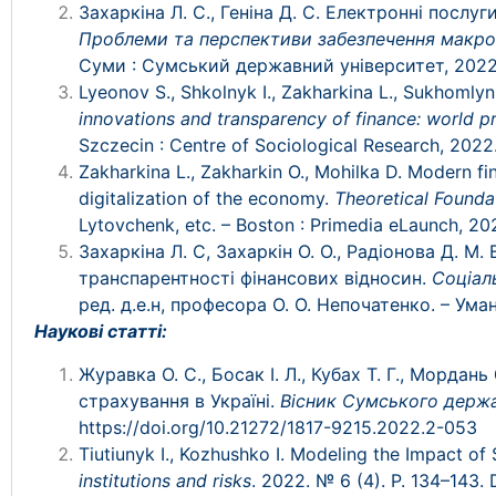
Захаркіна Л. С., Геніна Д. С. Електронні послу
Проблеми та перспективи забезпечення макрое
Суми : Сумський державний університет, 2022.
Lyeonov S., Shkolnyk I., Zakharkina L., Sukhomlyn
innovations and transparency of finance: world pr
Szczecin : Centre of Sociological Research, 2022
Zakharkina L., Zakharkin O., Mohilka D. Modern fin
digitalization of the economy.
Theoretical Found
Lytovchenk, etc. – Boston : Primedia eLaunch, 20
Захаркіна Л. С, Захаркін О. О., Радіонова Д. 
транспарентності фінансових відносин.
Соціал
ред. д.е.н, професора О. О. Непочатенко. – Ума
Наукові статті:
Журавка О. С., Босак І. Л., Кубах Т. Г., Морда
страхування в Україні.
Вісник Сумського держа
https://doi.org/10.21272/1817-9215.2022.2-053
Tiutiunyk I., Kozhushko I. Modeling the Impact of
institutions and risks
. 2022.
№
6 (4). P. 134
–
143.