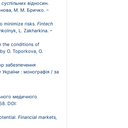
і суспільних відносин.
онова, М. М. Бричко. –
to minimize risks.
Fintech
hkolnyk, L. Zakharkina. –
n the conditions of
by O. Toporkova, O.
ор забезпечення
 України
: монографія / за
льного медичного
58. DOI:
otential.
Financial markets,