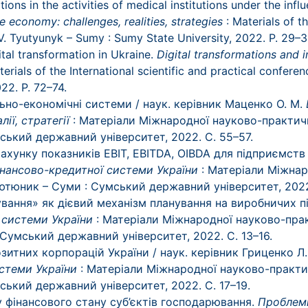
ons in the activities of medical institutions under the inf
e economy: challenges, realities, strategies
: Materials of th
. V. Tyutyunyk – Sumy : Sumy State University, 2022. P. 29–3
tal transformation in Ukraine.
Digital transformations and 
terials of the International scientific and practical conferen
22. P. 72–74.
льно-економічні системи / наук. керівник Маценко О. М.
лії, стратегії
: Матеріали Міжнародної науково-практично
умський державний університет, 2022. С. 55–57.
рахунку показників EBIT, EBITDA, OIBDA для підприємств
інансово-кредитної системи України
: Матеріали Міжна
В. Тютюник – Суми : Сумський державний університет, 2022
ування» як дієвий механізм планування на виробничих 
 системи України
: Матеріали Міжнародної науково-прак
 : Сумський державний університет, 2022. С. 13–16.
озитних корпорацій України / наук. керівник Гриценко Л.
истеми України
: Матеріали Міжнародної науково-практичн
умський державний університет, 2022. С. 17–19.
зу фінансового стану суб’єктів господарювання.
Проблем