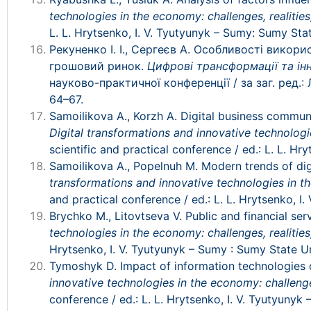
technologies in the economy: challenges, realities
L. L. Hrytsenko, I. V. Tyutyunyk – Sumy: Sumy Stat
Рекуненко І. І., Сергеєв А. Особливості вико
грошовий ринок.
Цифрові трансформації та інно
науково-практичної конференції / за заг. ред.:
64–67.
Samoilikova А., Korzh А. Digital business communi
Digital transformations and innovative technologie
scientific and practical conference / ed.: L. L. Hr
Samoilikova А., Popelnuh M. Modern trends of dig
transformations and innovative technologies in th
and practical conference / ed.: L. L. Hrytsenko, I
Brychko M., Litovtseva V. Public and financial serv
technologies in the economy: challenges, realities
Hrytsenko, I. V. Tyutyunyk – Sumy : Sumy State Un
Tymoshyk D. Impact of information technologies o
innovative technologies in the economy: challenges
conference / ed.: L. L. Hrytsenko, I. V. Tyutyunyk