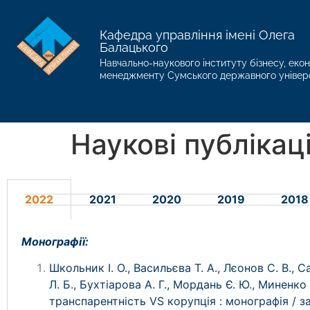
Кафедра управління імені Олега
Балацького
Навчально-наукового інституту бізнесу, екон
менеджменту Сумського державного універ
Наукові публікаці
2022
2021
2020
2019
2018
Монографії:
Школьник І. О., Васильєва Т. А., Лєонов С. В., С
Л. Б., Бухтіарова А. Г., Мордань Є. Ю., Миненко 
транспарентність VS корупція : монографія / з