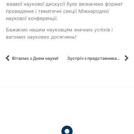
жвавої наукової дискусії було визначено формат
проведення і тематичні секції Міжнародної
наукової конференції.
Бажаємо нашим науковцям значних успіхів і
вагомих наукових досягнень!
Вітаємо з Днем науки!
Зустріч з представниками міжнародної аудиторської компанії «Делойт»