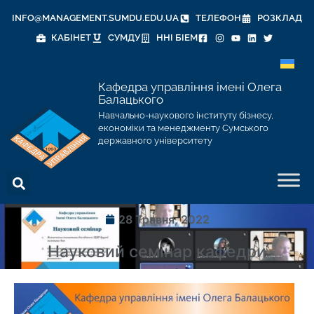
INFO@MANAGEMENT.SUMDU.EDU.UA
ТЕЛЕФОН
РОЗКЛАД
КАБІНЕТ
СУМДУ
ННІ БІЕМ
Кафедра управління імені Олега
Балацького
Навчально-наукового інституту бізнесу,
економіки та менеджменту Сумського
державного університету
28 Травня, 2022
Науковий семінар кафедри