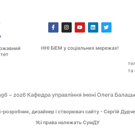
ННІ БіЕМ у соціальних мережах!
ржавний
итет
те
та
996 – 2026 Кафедра управління імені Олега Балаць
-розробник, дизайнер і створювач сайту - Сергій Дудч
Усі права належать СумДУ