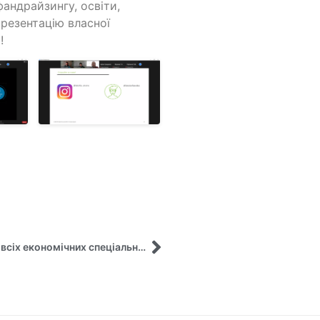
фандрайзингу, освіти,
презентацію власної
!
Зустріч з практиком студентів першого курсу всіх економічних спеціальностей