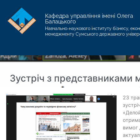
Кафедра управління імені Олега
Балацького
Навчально-наукового інституту бізнесу, екон
менеджменту Сумського державного універ
Зустріч з представниками 
23 тра
зустрі
«Делой
отрима
вимог 
актуал