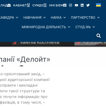
КЛАД
КАБІНЕТ
СУМДУ
ННІ БІЕМ
КАФЕДРА
НАВЧАННЯ
НАУКА
ПАРТНЕРСТВО
МІЖНАРОДНА ДІЯЛЬНІСТЬ
СТУД-life
панії «Делойт»
-орієнтований захід, –
ної аудиторської компанії
спіранти і викладачі
оти такої структури та
ло почути інформацію про
ахівців, в тому числі, –