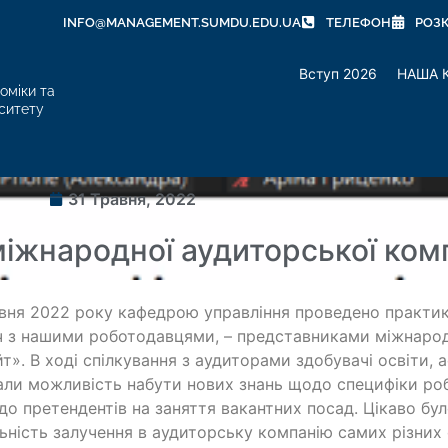
INFO@MANAGEMENT.SUMDU.EDU.UA
ТЕЛЕФОН
РОЗ
Вступ 2026
НАША 
оміки та
ситету
31 Травня, 2022
міжнародної аудиторської ком
вня 2022 року кафедрою управління проведено практико
ч з нашими роботодавцями, – представниками міжнарод
т». В ході спілкування з аудиторами здобувачі освіти, а
ли можливість набути нових знань щодо специфіки роб
до претендентів на заняття вакантних посад. Цікаво бу
ьність залучення в аудиторську компанію самих різних ф