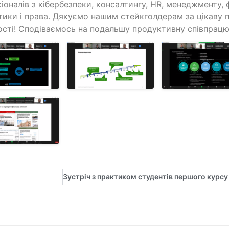
іоналів з кібербезпеки, консалтингу, HR, менеджменту, 
стики і права. Дякуємо нашим стейкголдерам за цікаву 
ості! Сподіваємось на подальшу продуктивну співпрацю