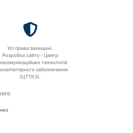
Усi права захищенi.
Розробка сайту - Центр
лекомунікаційних технологій
 комп’ютерного забезпечення
(ЦТТКЗ).
кого
енко