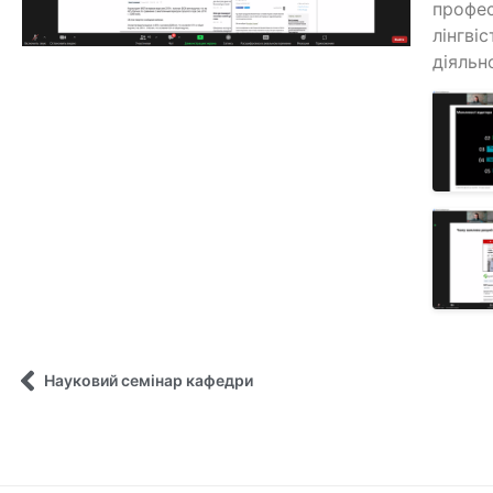
профес
лінгві
діяльн
Науковий семінар кафедри