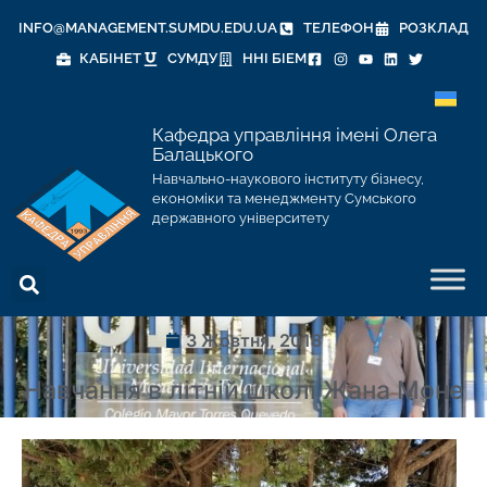
INFO@MANAGEMENT.SUMDU.EDU.UA
ТЕЛЕФОН
РОЗКЛАД
КАБІНЕТ
СУМДУ
ННІ БІЕМ
Кафедра управління імені Олега
Балацького
Навчально-наукового інституту бізнесу,
економіки та менеджменту Сумського
державного університету
3 Жовтня, 2018
Навчання в літній школі Жана Моне