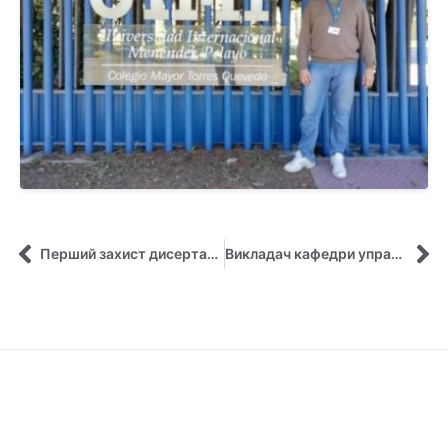
Перший захист дисертації по спеціальності 25.00.02 – механізми державного управління
Викладач кафедри управління приймає участь у програмі академічних обмінів імені Фулбрайта