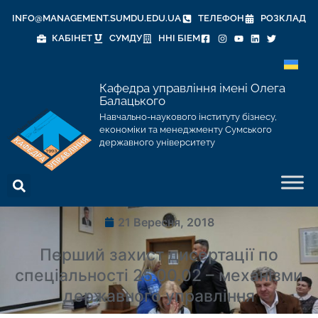
INFO@MANAGEMENT.SUMDU.EDU.UA
ТЕЛЕФОН
РОЗКЛАД
КАБІНЕТ
СУМДУ
ННІ БІЕМ
Кафедра управління імені Олега
Балацького
Навчально-наукового інституту бізнесу,
економіки та менеджменту Сумського
державного університету
21 Вересня, 2018
Перший захист дисертації по
спеціальності 25.00.02 – механізми
державного управління