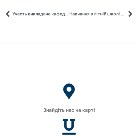
Участь викладача кафедри управління у літній школі «News Literacy» у м. Познань
Навчання в літній школі Жана Моне
Знайдіть нас на карті