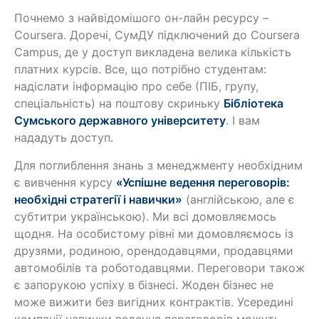
Почнемо з найвідомішого он-лайн ресурсу –
Coursera. Доречі, СумДУ підключений до Coursera
Campus, де у доступ викладена велика кількість
платних курсів. Все, що потрібно студентам:
надіслати інформацію про себе (ПІБ, групу,
спеціальність) на поштову скриньку
Бібліотека
Сумського державного університету
. І вам
нададуть доступ.
Для поглиблення знань з менеджменту необхідним
є вивчення курсу
«Успішне ведення переговорів:
необхідні стратегії і навички»
(англійською, але є
субтитри українською). Ми всі домовляємось
щодня. На особистому рівні ми домовляємось із
друзями, родиною, орендодавцями, продавцями
автомобілів та роботодавцями. Переговори також
є запорукою успіху в бізнесі. Жоден бізнес не
може вижити без вигідних контрактів. Усередині
компанії навички ведення переговорів можуть