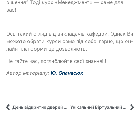
рішення? Тоді курс «Менеджмент» — саме для
вас!
Ось такий огляд від викладачів кафедри. Однак Ви
можете обрати курси саме під себе, гарно, що он-
лайн платформи це дозволяють.
Не гайте час, поглиблюйте свої знання!!!
Автор матеріалу:
Ю. Опанасюк
День відкритих дверей Міжрегіонального управління Національного агентства України з питань державної служби в Сумській та Харківській областях
Унікальний Віртуальний навчальний модуль США-Україна розпочато!