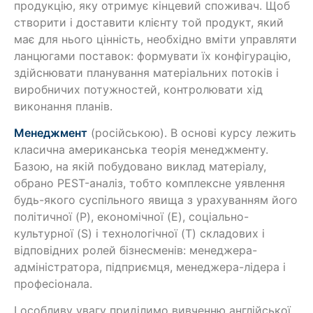
продукцію, яку отримує кінцевий споживач. Щоб
створити і доставити клієнту той продукт, який
має для нього цінність, необхідно вміти управляти
ланцюгами поставок: формувати їх конфігурацію,
здійснювати планування матеріальних потоків і
виробничих потужностей, контролювати хід
виконання планів.
Менеджмент
(російською). В основі курсу лежить
класична американська теорія менеджменту.
Базою, на якій побудовано виклад матеріалу,
обрано PEST-аналіз, тобто комплексне уявлення
будь-якого суспільного явища з урахуванням його
політичної (P), економічної (E), соціально-
культурної (S) і технологічної (T) складових і
відповідних ролей бізнесменів: менеджера-
адміністратора, підприємця, менеджера-лідера і
професіонала.
І особливу увагу приділимо вивченню англійської.