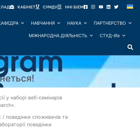
КЛАД
КАБІНЕТ
СУМДУ
ННІ БІЕМ
КАФЕДРА
НАВЧАННЯ
НАУКА
ПАРТНЕРСТВО
МІЖНАРОДНА ДІЯЛЬНІСТЬ
СТУД-life
неться!
ї у наборі веб-семінарів
earch».
 / поведінки споживачів та
абораторії поведінки