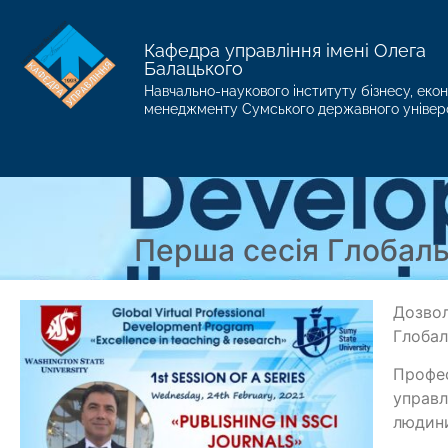
Кафедра управління імені Олега
Балацького
Навчально-наукового інституту бізнесу, екон
менеджменту Сумського державного універ
Перша сесія Глобаль
Дозвол
Глобал
Профес
управл
людин