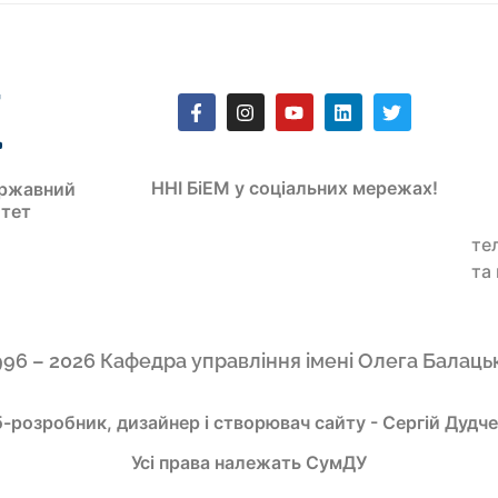
ННІ БіЕМ у соціальних мережах!
ржавний
итет
те
та
996 – 2026 Кафедра управління імені Олега Балаць
-розробник, дизайнер і створювач сайту - Сергій Дудч
Усі права належать СумДУ