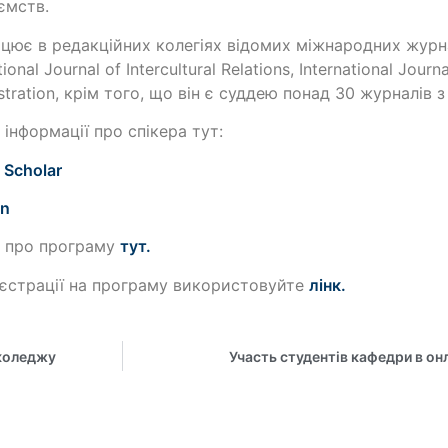
ємств.
ацює в редакційних колегіях відомих міжнародних журн
tional Journal of Intercultural Relations, International Jour
stration, крім того, що він є суддею понад 30 журналів
 інформації про спікера тут:
 Scholar
In
е про програму
тут.
єстрації на програму використовуйте
лінк.
 коледжу
Участь студентів кафедри в о