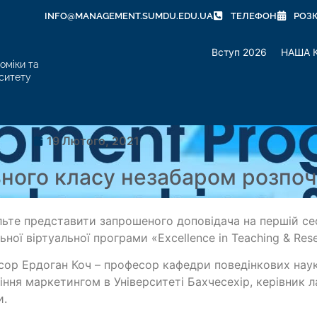
INFO@MANAGEMENT.SUMDU.EDU.UA
ТЕЛЕФОН
РОЗ
Вступ 2026
НАША 
оміки та
ситету
19 Лютого, 2021
ного класу незабаром розпоч
ьте представити запрошеного доповідача на першій сесі
ьної віртуальної програми «Excellence in Teaching & Res
ор Ердоган Коч – професор кафедри поведінкових наук
іння маркетингом в Університеті Бахчесехір, керівник л
и.