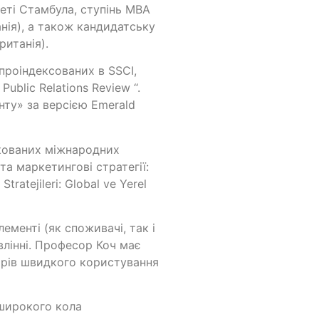
еті Стамбула, ступінь МВА
анія), а також кандидатську
ританія).
проіндексованих в SSCI,
Public Relations Review “.
ту» за версією Emerald
ікованих міжнародних
а маркетингові стратегії:
tratejileri: Global ve Yerel
менті (як споживачі, так і
влінні. Професор Коч має
арів швидкого користування
 широкого кола