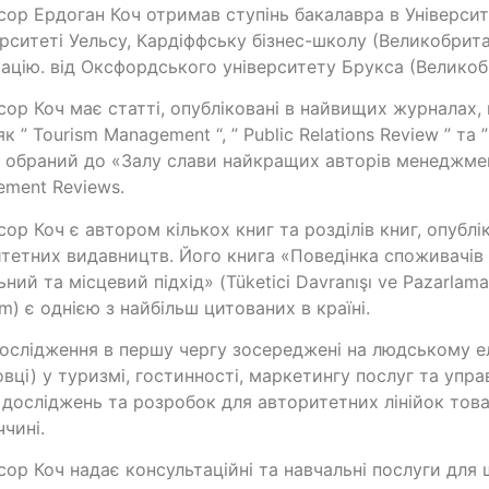
ор Ердоган Коч отримав ступінь бакалавра в Університ
ерситеті Уельсу, Кардіффську бізнес-школу (Великобрит
ацію. від Оксфордського університету Брукса (Великоб
ор Коч має статті, опубліковані в найвищих журналах, 
к ” Tourism Management “, ” Public Relations Review ” та ” 
в обраний до «Залу слави найкращих авторів менеджмен
ment Reviews.
ор Коч є автором кількох книг та розділів книг, опубл
тетних видавництв. Його книга «Поведінка споживачів т
ний та місцевий підхід» (Tüketici Davranışı ve Pazarlama S
ım) є однією з найбільш цитованих в країні.
ослідження в першу чергу зосереджені на людському еле
вці) у туризмі, гостинності, маркетингу послуг та упра
 досліджень та розробок для авторитетних лінійок тов
ччині.
ор Коч надає консультаційні та навчальні послуги для