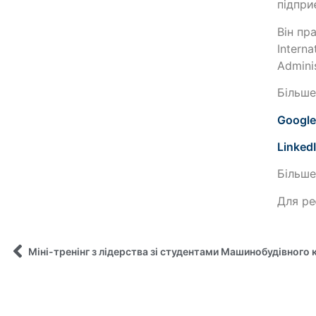
підпри
Він пр
Interna
Admini
Більше
Google
Linked
Більш
Для ре
Міні-тренінг з лідерства зі студентами Машинобудівного