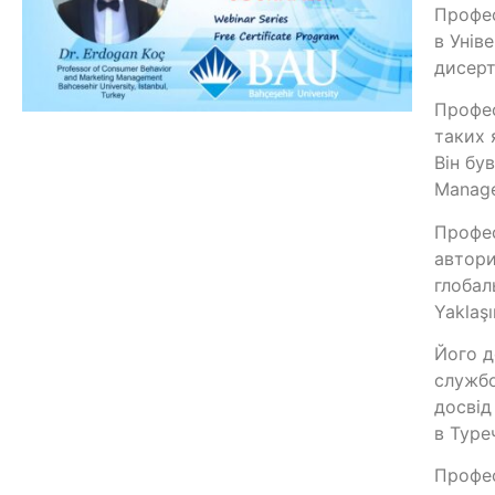
Профес
в Унів
дисерт
Профес
таких я
Він бу
Manage
Профес
автори
глобаль
Yaklaş
Його д
службо
досвід
в Туре
Профес