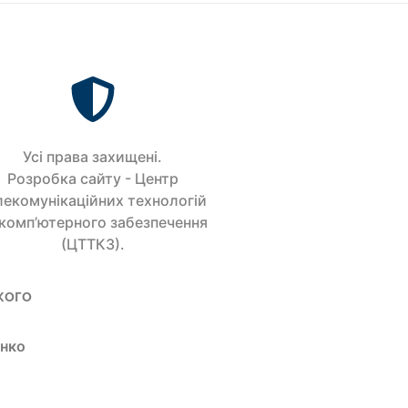
Усi права захищенi.
Розробка сайту - Центр
лекомунікаційних технологій
 комп’ютерного забезпечення
(ЦТТКЗ).
кого
енко