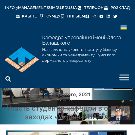
INFO@MANAGEMENT.SUMDU.EDU.UA
ТЕЛЕФОН
РОЗКЛАД
КАБІНЕТ
СУМДУ
ННІ БІЕМ
Кафедра управління імені Олега
Балацького
Навчально-наукового інституту бізнесу,
економіки та менеджменту Сумського
державного університету
22 Лютого, 2021
Участь студентів кафедри в онлайн
заходах «Україна-НАТО»