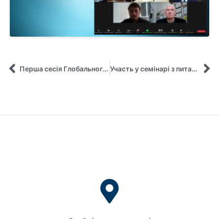
Перша сесія Глобального класу незабаром розпочнеться!
Участь у семінарі з питань інтернаціоналізації вищої освіти