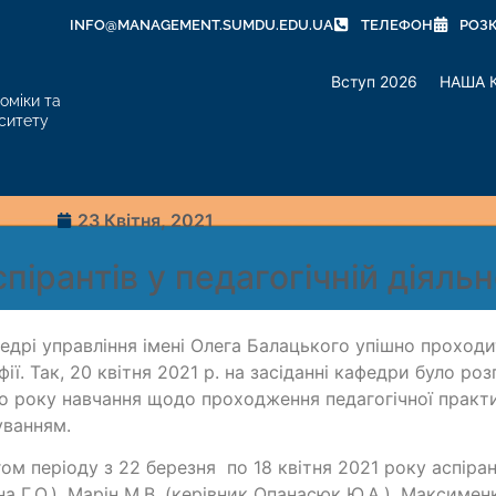
INFO@MANAGEMENT.SUMDU.EDU.UA
ТЕЛЕФОН
РОЗ
Вступ 2026
НАША 
оміки та
ситету
23 Квітня, 2021
ірантів у педагогічній діяльн
едрі управління імені Олега Балацького упішно проходи
фії. Так, 20 квітня 2021 р. на засіданні кафедри було роз
о року навчання щодо проходження педагогічної практ
уванням.
ом періоду з 22 березня по 18 квітня 2021 року аспіран
на Г.О.), Марін М.В. (керівник Опанасюк Ю.А.), Максимен