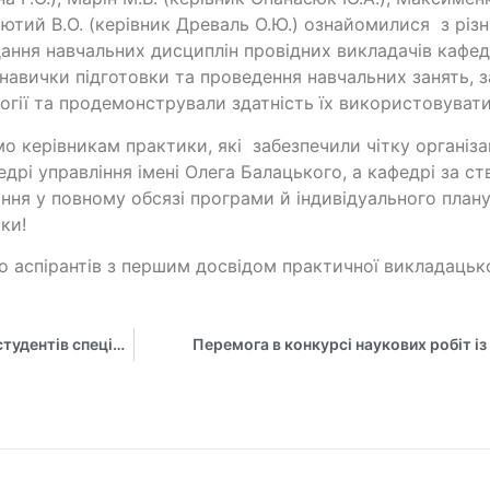
 Лютий В.О. (керівник Древаль О.Ю.) ознайомилися з р
ання навчальних дисциплін провідних викладачів кафе
 навички підготовки та проведення навчальних занять, за
огії та продемонстрували здатність їх використовувати 
о керівникам практики, які забезпечили чітку організа
едрі управління імені Олега Балацького, а кафедрі за ст
ння у повному обсязі програми й індивідуального план
ки!
о аспірантів з першим досвідом практичної викладацько
Практико-орієнтоване навчання з місцевих податків для студентів спеціальності «Публічне управління та адміністрування»
Перемога в конкурсі наукових робіт і