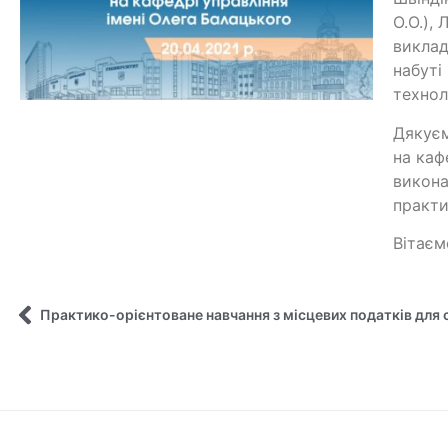
О.О.),
виклад
набуті
технол
Дякуєм
на каф
викона
практи
Вітаєм