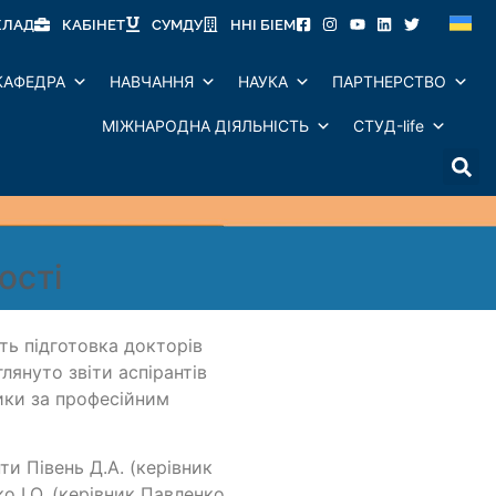
КЛАД
КАБІНЕТ
СУМДУ
ННІ БІЕМ
КАФЕДРА
НАВЧАННЯ
НАУКА
ПАРТНЕРСТВО
МІЖНАРОДНА ДІЯЛЬНІСТЬ
СТУД-life
ості
ть підготовка докторів
глянуто звіти аспірантів
ики за професійним
ти Півень Д.А. (керівник
ко І.О. (керівник Павленко