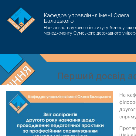
Кафедра управління імені Олега
Балацького
Навчально-наукового інституту бізнесу, екон
менеджменту Сумського державного універ
Перший досвід асп
На каф
філосо
другог
спрям
Протяг
Швінді