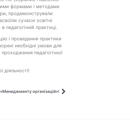
ізними формами і методами
дри, продемонстрували
своїли сучасні освітні
в педагогічній практиці.
цію і проведення практики
ворені необхідні умови для
у проходження педагогічної
ї діяльності!
з «Менеджменту організацій»!