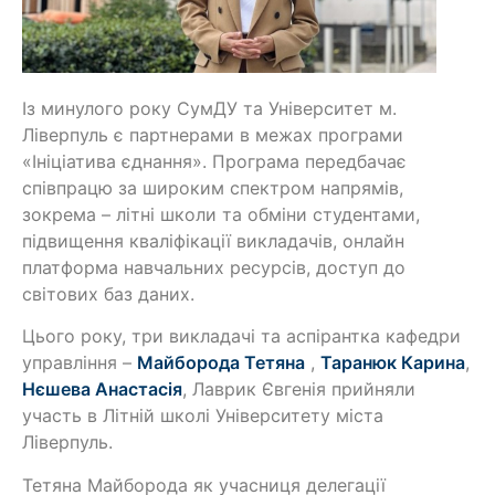
Із минулого року СумДУ та Університет м.
Ліверпуль є партнерами в межах програми
«Ініціатива єднання». Програма передбачає
співпрацю за широким спектром напрямів,
зокрема – літні школи та обміни студентами,
підвищення кваліфікації викладачів, онлайн
платформа навчальних ресурсів, доступ до
світових баз даних.
Цього року, три викладачі та аспірантка кафедри
управління –
Майборода Тетяна
,
Таранюк Карина
,
Нєшева Анастасія
, Лаврик Євгенія прийняли
участь в Літній школі Університету міста
Ліверпуль.
Т
етяна Майборода як учасниця делегації