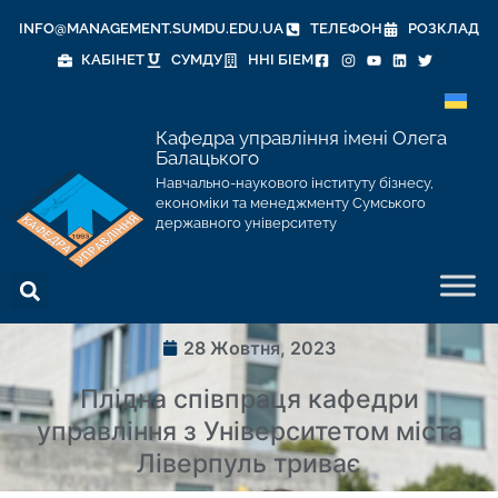
INFO@MANAGEMENT.SUMDU.EDU.UA
ТЕЛЕФОН
РОЗКЛАД
КАБІНЕТ
СУМДУ
ННІ БІЕМ
Кафедра управління імені Олега
Балацького
Навчально-наукового інституту бізнесу,
економіки та менеджменту Сумського
державного університету
28 Жовтня, 2023
Плідна співпраця кафедри
управління з Університетом міста
Ліверпуль триває