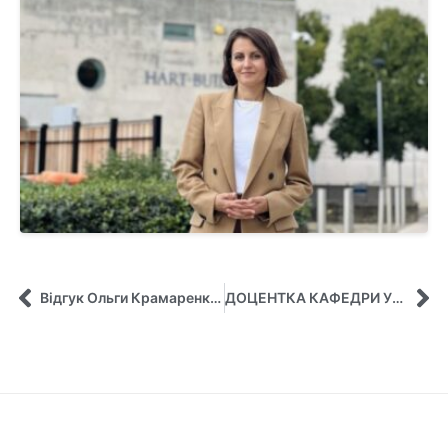
Відгук Ольги Крамаренко, аспірантки кафедри управління, щодо участі в проєкті співпраці з Університетом м. Ліверпуль
ДОЦЕНТКА КАФЕДРИ УПРАВЛІННЯ ТЕТЯНА МАЙБОРОДА ВИСТУПИЛА З ПРЕЗЕНТАЦІЄЮ У ВІРТУАЛЬНОМУ ГЛОБАЛЬНОМУ КЛАСІ З ВАШИНГТОНСЬКИМ ДЕРЖАВНИМ УНІВЕРСИТЕТОМ