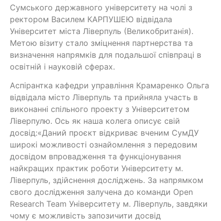
Сумського державного університету на чолі з
ректором Василем КАРПУШЕЮ відвідала
Університет міста Ліверпуль (Великобританія).
Метою візиту стало зміцнення партнерства та
визначення напрямків для подальшої співпраці в
освітній і науковій сферах.
Аспірантка кафедри управління Крамаренко Ольга
відвідала місто Ліверпуль та прийняла участь в
виконанні спільного проекту з Університетом
Ліверпулю.
Ось як наша колега описує свій
досвід:
«Даний проєкт відкриває вченим СумДУ
широкі можливості ознайомлення з передовим
досвідом впровадження та функціонування
найкращих практик роботи Університету м.
Ліверпуль, здійснення досліджень.
За напрямком
свого дослідження залучена до команди Open
Research Team Університету м. Ліверпуль, завдяки
чому є можливість запозичити досвід