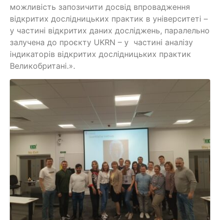
можливість запозичити досвід впровадження
відкритих дослідницьких практик в університеті –
у частині відкритих даних досліджень, паралельно
залучена до проєкту UKRN – у частині аналізу
індикаторів відкритих дослідницьких практик
Великобритані.».