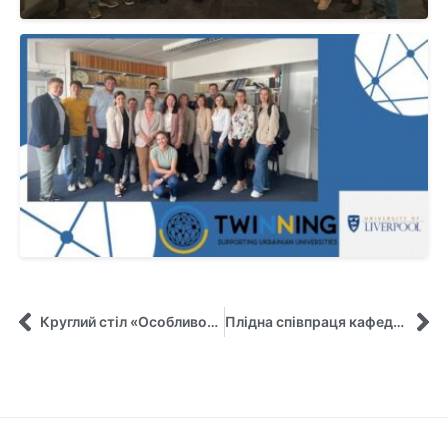
Круглий стіл «Особливості підготовки управлінських кадрів в умовах воєнного стану»
Плідна співпраця кафедри управління з Університетом міста Ліверпуль триває