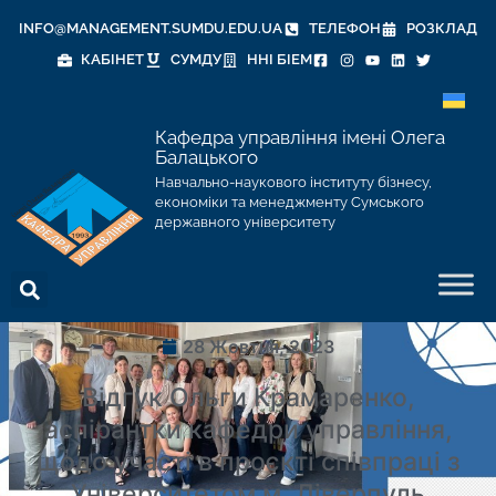
INFO@MANAGEMENT.SUMDU.EDU.UA
ТЕЛЕФОН
РОЗКЛАД
КАБІНЕТ
СУМДУ
ННІ БІЕМ
Кафедра управління імені Олега
Балацького
Навчально-наукового інституту бізнесу,
економіки та менеджменту Сумського
державного університету
28 Жовтня, 2023
Відгук Ольги Крамаренко,
аспірантки кафедри управління,
щодо участі в проєкті співпраці з
Університетом м. Ліверпуль