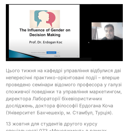
Цього тижня на кафедрі управління відбулися дві
непересічні практико-орієнтовані події – вперше
проведено семінари відомого професора у галузі
споживчої поведінки та управління маркетингом,
директора Лабораторії біхевіористичних
досліджень, доктора філософії Ердогана Коча
(Університет Бахчешехір, м. Стамбул, Турція).
13 жовтня для студентів другого курсу
спеціальності 073 «Менеджмент» в рамках