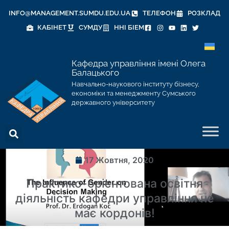
INFO@MANAGEMENT.SUMDU.EDU.UA
ТЕЛЕФОН
РОЗКЛАД
КАБІНЕТ
СУМДУ
ННІ БІЕМ
Кафедра управління імені Олега
Балацького
Навчально-наукового інституту бізнесу,
економіки та менеджменту Сумського
державного університету
17 Жовтня, 2020
Практико-орієнтована освітня
діяльність кафедри управління не
має кордонів!