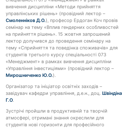
вивчення дисципліни «Методи прийняття
управлінських рішень» (провідний лектор –
Смоленніков Д.О.
), професор Ердоган Коч провів
семінар на тему «Вплив гендерних особливостей
на прийняття рішень». 15 жовтня запрошений
лектор долучився до проведення семінару на
тему «Сприйняття та поведінка споживачів» для
студентів третього курсу спеціальності 073
«Менеджмент» в рамках вивчення дисципліни
«Управління інвестиціями» (провідний лектор –
Мирошниченко Ю.О.
).
Організатор та ініціатор освітніх заходів –
завідувач кафедри управління, д.е.н., доц.
Швіндіна
Г.О
.
Зустрічі пройшли в продуктивній та творчій
атмосфері, отримані знання окреслили для
студентів нові горизонти для професійного