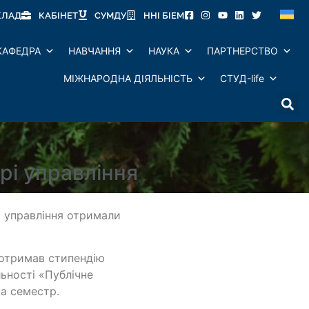
КЛАД
КАБІНЕТ
СУМДУ
ННІ БІЕМ
КАФЕДРА
НАВЧАННЯ
НАУКА
ПАРТНЕРСТВО
МІЖНАРОДНА ДІЯЛЬНІСТЬ
СТУД-life
рі управління
и управління отримали
 отримав стипендію
льності «Публічне
на семестр.