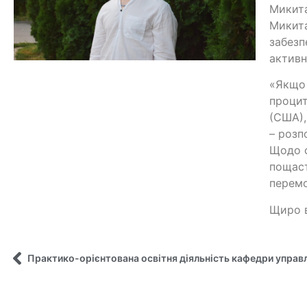
Микита
Микита
забезп
активн
«Якщо 
процит
(США),
– розп
Щодо с
пощаст
перемо
Щиро в