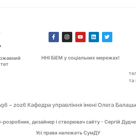
ННІ БіЕМ у соціальних мережах!
ржавний
итет
те
та
996 – 2026 Кафедра управління імені Олега Балаць
-розробник, дизайнер і створювач сайту - Сергій Дудч
Усі права належать СумДУ