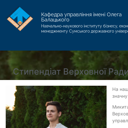
Кафедра управління імені Олега
Балацького
Навчально-наукового інституту бізнесу, екон
менеджменту Сумського державного універ
Стипендіат Верховної Ради
На наш
значну
Микита
Верхов
управл