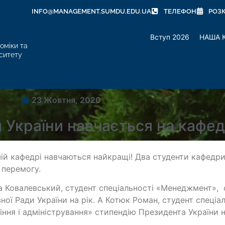
INFO@MANAGEMENT.SUMDU.EDU.UA
ТЕЛЕФОН
РОЗ
Вступ 2026
НАША 
оміки та
ситету
23 Жовтня, 2020
 України навчається на кафед
ій кафедрі навчаються найкращі! Два студенти кафедр
 перемогу.
 Ковалевський, студент спеціальності «Менеджмент»,
ної Ради України на рік. А Котюк Роман, студент спеціа
іння і адміністрування» стипендію Президента України 