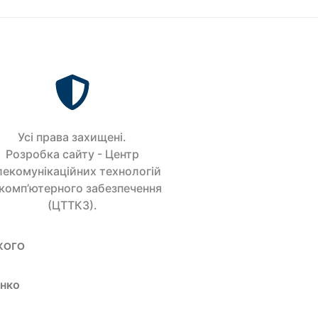
Усi права захищенi.
Розробка сайту - Центр
лекомунікаційних технологій
 комп’ютерного забезпечення
(ЦТТКЗ).
кого
енко