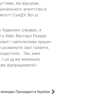
ттями, які відчуває.
іонального агентства із
якості СумДУ. Всі ці
 буденних справах, я
ту Кейс Вестерн Резерв
лант і наполеглива праця».
 розвинути свої таланти.
пощастило. Так, мені
 І ця дуже маленька
цяю відпрацювати!»
ипендію Президента України