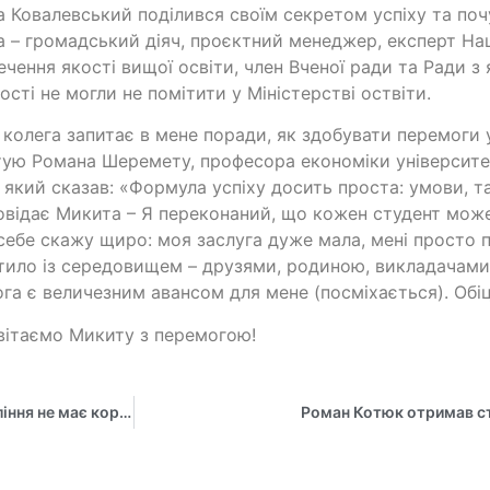
 Ковалевський поділився своїм секретом успіху та почу
 – громадський діяч, проєктний менеджер, експерт Нац
ечення якості вищої освіти, член Вченої ради та Ради з 
ості не могли не помітити у Міністерстві оствіти.
колега запитає в мене поради, як здобувати перемоги у
ую Романа Шеремету, професора економіки університе
 який сказав: «Формула успіху досить проста: умови, та
овідає Микита – Я переконаний, що кожен студент може
ебе скажу щиро: моя заслуга дуже мала, мені просто 
ило із середовищем – друзями, родиною, викладачами.
га є величезним авансом для мене (посміхається). Обі
ітаємо Микиту з перемогою!
Практико-орієнтована освітня діяльність кафедри управління не має кордонів!
Роман Котюк отримав ст