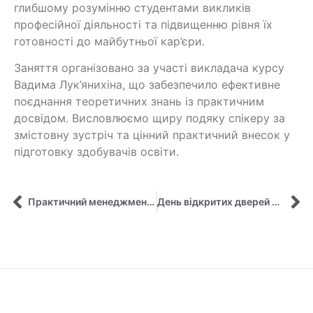
глибшому розумінню студентами викликів
професійної діяльності та підвищенню рівня їх
готовності до майбутньої кар’єри.
Заняття організовано за участі викладача курсу
Вадима Лук’янихіна, що забезпечило ефективне
поєднання теоретичних знань із практичним
досвідом. Висловлюємо щиру подяку спікеру за
змістовну зустріч та цінний практичний внесок у
підготовку здобувачів освіти.
Практичний менеджмент: від теорії до викликів сучасного ринку праці
День відкритих дверей 2026