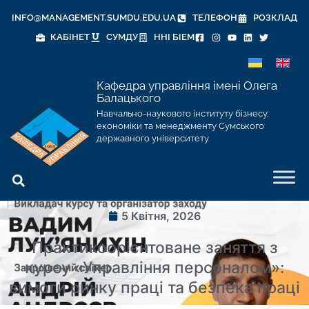
INFO@MANAGEMENT.SUMDU.EDU.UA
ТЕЛЕФОН
РОЗКЛАД
КАБІНЕТ
СУМДУ
ННІ БІЕМ
Кафедра управління імені Олега
Балацького
Навчально-наукового інституту бізнесу,
економіки та менеджменту Сумського
державного університету
5 Квітня, 2026
Практикоорієнтоване заняття з
курсу «Управління персоналом»:
вимоги ринку праці та безпека праці