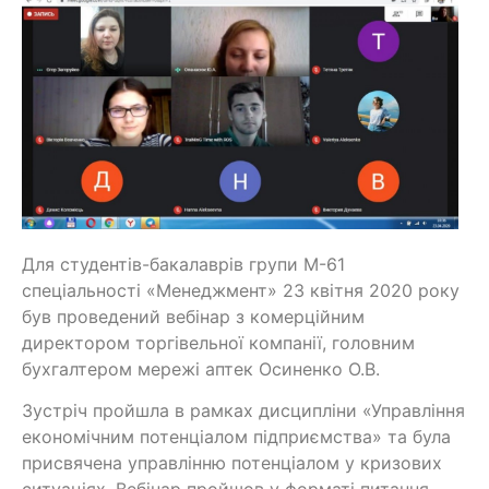
Для студентів-бакалаврів групи М-61
спеціальності «Менеджмент» 23 квітня 2020 року
був проведений вебінар з комерційним
директором торгівельної компанії, головним
бухгалтером мережі аптек Осиненко О.В.
Зустріч пройшла в рамках дисципліни «Управління
економічним потенціалом підприємства» та була
присвячена управлінню потенціалом у кризових