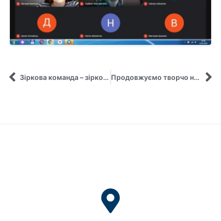
Зіркова команда – зіркові студенти!
Продовжуємо творчо навчати і вчитися!