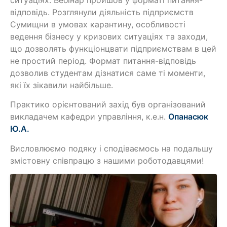
ситуаціях. Вебінар пройшов у форматі питання-
відповідь. Розглянули діяльність підприємств
Сумищни в умовах карантину, особливості
ведення бізнесу у кризових ситуаціях та заходи,
що дозволять функціонцвати підприємствам в цей
не простий період. Формат питання-відповідь
дозволив студентам дізнатися саме ті моменти,
які їх зікавили найбільше.
Практико орієнтований захід був організований
викладачем кафедри управління, к.е.н.
Опанасюк
Ю.А.
Висловлюємо подяку і сподіваємось на подальшу
змістовну співпрацю з нашими роботодавцями!