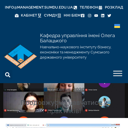
INFO@MANAGEMENT.SUMDU.EDU.UA
ТЕЛЕФОН
РОЗКЛАД
КАБІНЕТ
СУМДУ
ННІ БІЕМ
Кафедра управління імені Олега
Балацького
Навчально-наукового інституту бізнесу,
економіки та менеджменту Сумського
державного університету
26 Квітня, 2020
Продовжуємо навчатися у
практиків!