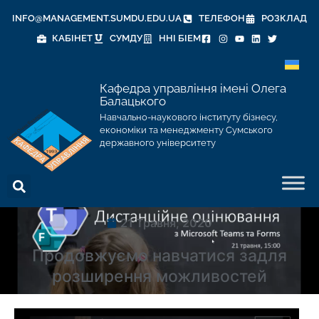
INFO@MANAGEMENT.SUMDU.EDU.UA
ТЕЛЕФОН
РОЗКЛАД
КАБІНЕТ
СУМДУ
ННІ БІЕМ
Кафедра управління імені Олега
Балацького
Навчально-наукового інституту бізнесу,
економіки та менеджменту Сумського
державного університету
21 Травня, 2020
Продовжуємо навчатися задля
розширення можливостей