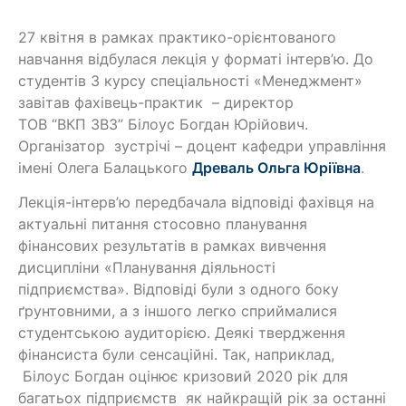
27 квітня в рамках практико-орієнтованого
навчання відбулася лекція у форматі інтерв’ю. До
студентів 3 курсу спеціальності «Менеджмент»
завітав фахівець-практик – директор
ТОВ “ВКП ЗВЗ” Білоус Богдан Юрійович.
Організатор зустрічі – доцент кафедри управління
імені Олега Балацького
Древаль Ольга Юріївна
.
Лекція-інтерв’ю передбачала відповіді фахівця на
актуальні питання стосовно планування
фінансових результатів в рамках вивчення
дисципліни «Планування діяльності
підприємства». Відповіді були з одного боку
ґрунтовними, а з іншого легко сприймалися
студентською аудиторією. Деякі твердження
фінансиста були сенсаційні. Так, наприклад,
Білоус Богдан оцінює кризовий 2020 рік для
багатьох підприємств як найкращій рік за останні