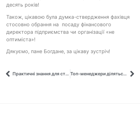
десять років!
Також, цікавою була думка-ствердження фахівця
стосовно обрання на посаду фінансового
директора підприємства чи організації «не
оптиміста»!
Дякуємо, пане Богдане, за цікаву зустріч!
Практичні знання для студентів-менеджерів при працевлаштуванні
Топ-менеджери діляться досвідом зі студентами та аспірантами