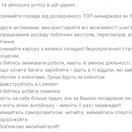
 та запорука успіху в цій царині.
тримайте поради від досвідченого ТОП-менеджера як б
удьте активними, використовуйте всі можливості участі
апрацювання досвіду публічних виступів, переговорів, в
итання.
очинайте кар’єру з великої складної бюрократичної стр
роцесам.
е бійтесь змінювати роботи, навіть зі зміною діяльності.
кщо хочете багато заробляти – йдіть в ті відділи, які 
оботою з клієнтами. Гроші йдуть за клієнтом.
ареєструйтесь в Linkedin
е бійтесь робити помилки
еріть на себе більше задач, ніж за Вашою посадовою ін
е вчіть вічно англійську – вивчіть її раз і назавжди!!!
аймайтесь саморозвитком: читайте, займайтесь спорто
одорожуйте.
бов’язково висипайтеся!!!