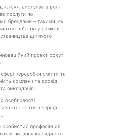
д ключ», виступає в ролі
ає послуги по
ими брендами – такими, як
ництво об’єктів у рамках
дставництва дитячого
«Інноваційний проект року»
.
в сфері переробки сміття та
ість компанії та досвід
та викладачів.
ро особливості
ливості роботи в період
и…
о особистий професійний
лакили питання карьєрного