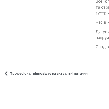
Все ж 
та отр
зустрі
Час в 
Дякуєм
напруж
Сподів
Професіонал відповідає на актуальні питання