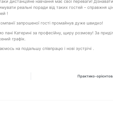
таки дистанційне навчання має свої переваги! Дізнават
имувати реальні поради від таких гостей – справжня ці
чей !
компанії запрошеної гості промайнув дуже швидко!
о пані Катерині за професійну, щиру розмову! За приді
ений графік.
аємось на подальшу співпрацю і нові зустрічі .
Практико-орієнтова