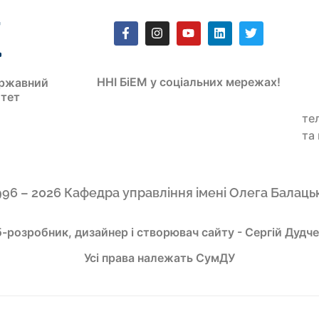
ННІ БіЕМ у соціальних мережах!
ржавний
итет
те
та
996 – 2026 Кафедра управління імені Олега Балаць
-розробник, дизайнер і створювач сайту - Сергій Дудч
Усі права належать СумДУ