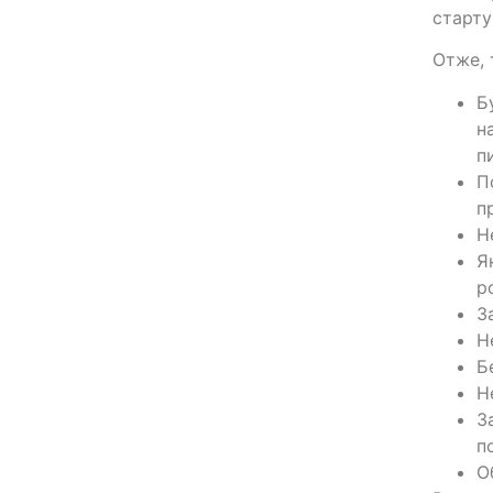
старту
Отже, 
Б
н
п
П
п
Н
Я
р
З
Н
Б
Н
З
п
О