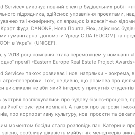
ud Service» виконує повний спектр будівельних робіт «пі
льного підрядника, здійснює управління проєктами, над
уванню та інжинірингу, співпрацює із всесвітньо відом
, Крафт Фудз, DANONE, Нова Пошта, Flex, здійснює будів
ми гуманітарної допомоги Уряду США (EUCOM) та пре
ООН в Україні (UNICEF).
і, у 2018 році компанія стала переможцем у номінації 
одної премії «Eastern Europe Real Estate Project Awards»
ud Service» також розвиває і нові напрямки – зокрема, 
зі агро-переробки. Тож, не дивно, що розмова про діяльн
ки викликали не аби-який інтерес у присутніх студентів 
с зустрічі поспілкувались про будову бізнес-процесів, п
заційної структури компанії. А також про загрози і мож
нів, про корпоративну культуру, нові проєкти та факап
им моментом бесіди стала розповідь пані Катерини пр
І, звісно, особливу цікавість майбутніх менеджерів вик