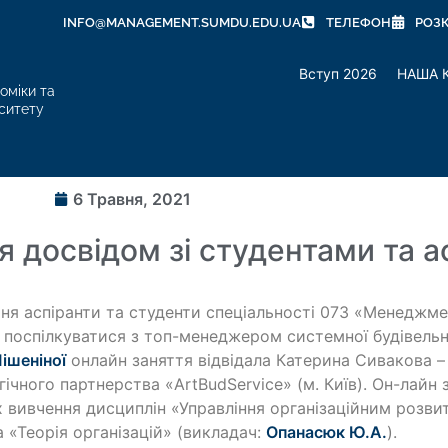
INFO@MANAGEMENT.SUMDU.EDU.UA
ТЕЛЕФОН
РОЗ
Вступ 2026
НАША 
оміки та
ситету
6 Травня, 2021
 досвідом зі студентами та а
тня аспіранти та студенти спеціальності 073 «Менеджм
 поспілкуватися з топ-менеджером системної будівельн
Мішеніної
онлайн заняття відвідала Катерина Сивакова –
гічного партнерства «ArtBudService» (м. Київ). Он-лайн 
 вивчення дисциплін «Управління організаційним розви
а «Теорія організацій» (викладач:
Опанасюк Ю.А.
).