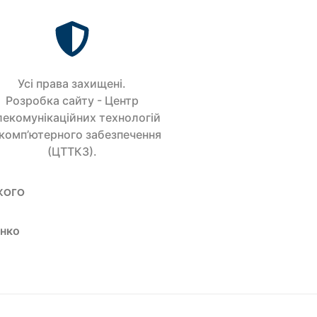
Усi права захищенi.
Розробка сайту - Центр
лекомунікаційних технологій
 комп’ютерного забезпечення
(ЦТТКЗ).
кого
енко