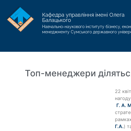
Кафедра управління імені Олега
Балацького
Навчально-наукового інституту бізнесу, екон
менеджменту Сумського державного універ
Топ-менеджери діляться
22 кві
нагоду
Г. А. 
страте
рамках
Г.А.
) т