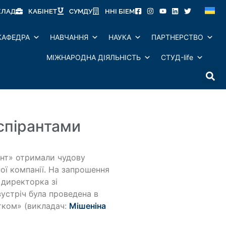
КЛАД
КАБІНЕТ
СУМДУ
ННІ БІЕМ
КАФЕДРА
НАВЧАННЯ
НАУКА
ПАРТНЕРСТВО
МІЖНАРОДНА ДІЯЛЬНІСТЬ
СТУД-life
спірантами
ент» отримали чудову
ої компанії. На запрошення
 директорка зі
зустріч була проведена в
тком» (викладач:
Мішеніна