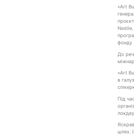
«Аrt В
генера
проєкт
Nestle
програ
фонду 
До реч
міжнар
«Аrt В
в галу
спікер
Під ча
органі
локдау
Яскрав
шлях. 