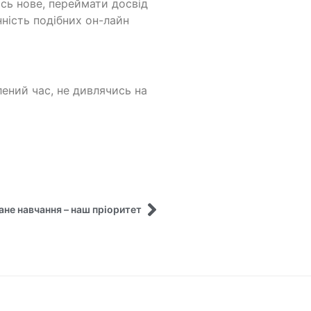
ись нове, переймати досвід
нність подібних он-лайн
лений час, не дивлячись на
не навчання – наш пріоритет