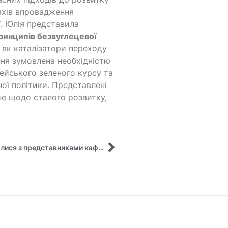
яхів впровадження
. Юлія представила
ринципів безвуглецевої
 як каталізатори переходу
ння зумовлена необхідністю
пейського зеленого курсу та
ної політики. Представлені
е щодо сталого розвитку,
Емоційна зустріч: учні 11-х класів ліцею зустрілися з представниками кафедри управління ім. О. Балацького ННІ БІЕМ, СумДУ