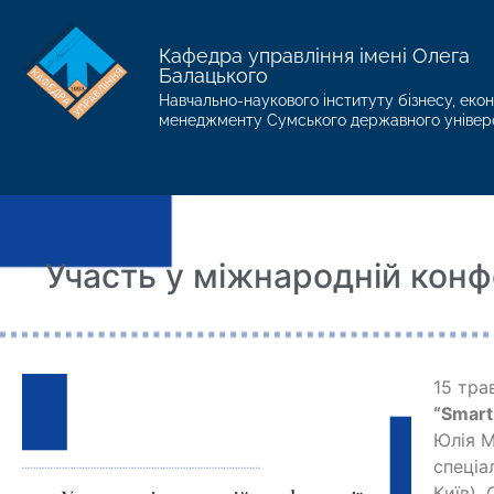
Кафедра управління імені Олега
Балацького
Навчально-наукового інституту бізнесу, екон
менеджменту Сумського державного універ
Участь у міжнародній конф
15 тра
“Smart
Юлія М
спеціа
Київ).