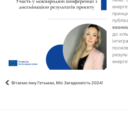
енерге
принци
публік
еконо
до клі
інтегр
посиле
резуль
енерге
Вітаємо Інну Гетьман, Міс Загадковість 2024!