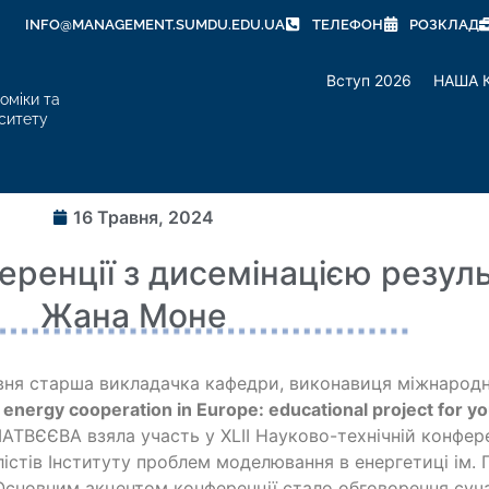
INFO@MANAGEMENT.SUMDU.EDU.UA
ТЕЛЕФОН
РОЗКЛАД
Вступ 2026
НАША 
оміки та
ситету
16 Травня, 2024
еренції з дисемінацією резуль
Жана Моне
вня старша викладачка кафедри, виконавиця міжнарод
 energy cooperation in Europe: educational project for 
АТВЄЄВА взяла участь у XLІІ Науково-технічній конфер
лістів Інституту проблем моделювання в енергетиці ім. 
 Основним акцентом конференції стало обговорення суч