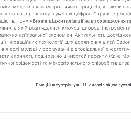
тики, моделювання енергетичних процесів, а також шл
пів сталого розвитку в умовах цифрової трансформації
ацію на тему
«Вплив діджиталізації на впровадження п
міки»
,
в якій розглядалися ключові цифрові інструменти
матично нейтральної економіки. Актуальність дослідже
ації інноваційних технологій для досягнення цілей Євро
ння ролі молоді у формуванні відповідальної енергетич
тати сприяють поширенню цінностей проєкту Жана Мон
тичної свідомості та міжрегіонального співробітництва.