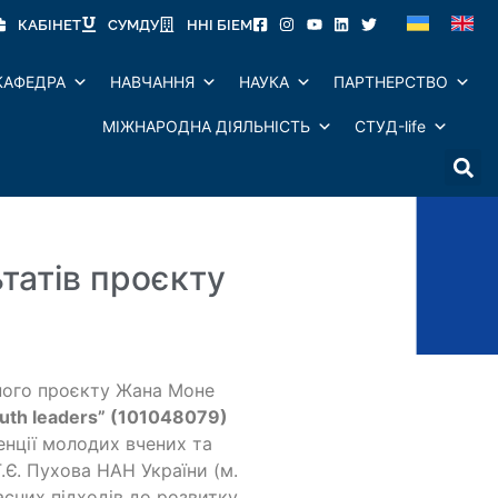
КАБІНЕТ
СУМДУ
ННІ БІЕМ
КАФЕДРА
НАВЧАННЯ
НАУКА
ПАРТНЕРСТВО
МІЖНАРОДНА ДІЯЛЬНІСТЬ
СТУД-life
татів проєкту
ного проєкту Жана Моне
youth leaders” (101048079)
енції молодих вчених та
Г.Є. Пухова НАН України (м.
асних підходів до розвитку