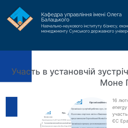
Кафедра управління імені Олега
Балацького
Навчально-наукового інституту бізнесу, екон
менеджменту Сумського державного універ
Участь в установчій зустрі
Моне 
16 лют
energy 
участь
ЄС Ера