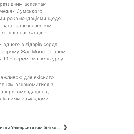
стративним аспектам
в межах Сумського
ними рекомендаціями щодо
ізації, забезпеченням
роєктною взаємодією.
 одного з лідерів серед
в напряму Жан Моне. Станом
их 10 – переможці конкурсу
 важливою для якісного
навцям ознайомитися з
ві рекомендації від
 з іншими командами
Розпочинаємо віртуальну мобільність викладачів з Університетом Бінгхем (Нігерія)!