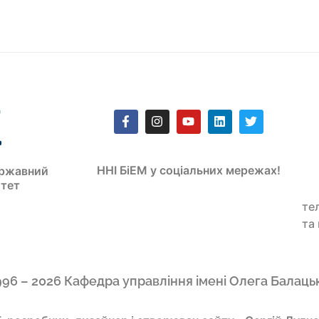
ННІ БіЕМ у соціальних мережах!
ржавний
итет
те
та
996 – 2026 Кафедра управління імені Олега Балаць