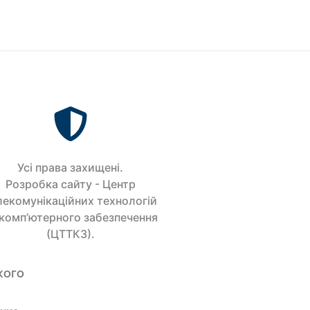
Усi права захищенi.
Розробка сайту - Центр
лекомунікаційних технологій
 комп’ютерного забезпечення
(ЦТТКЗ).
кого