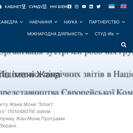
КАБІНЕТ
СУМДУ
ННІ БІЕМ
КАФЕДРА
НАВЧАННЯ
НАУКА
ПАРТНЕРСТВО
МІЖНАРОДНА ДІЯЛЬНІСТЬ
СТУД-life
тів імені Жана
оєкту Жана Моне
“Smart
rs”
(101048079) взяли
 напряму Жан Моне Програми
країні.