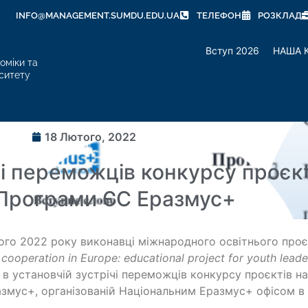
INFO@MANAGEMENT.SUMDU.EDU.UA
ТЕЛЕФОН
РОЗКЛАД
Вступ 2026
НАША 
оміки та
ситету
18 Лютого, 2022
чі переможців конкурсу проєк
Програми ЄС Еразмус+
ого 2022 року виконавці міжнародного освітнього пр
cooperation in Europe: educational project for youth leade
 в установчій зустрічі переможців конкурсу проєктів
змус+, організованій Національним Еразмус+ офісом в У