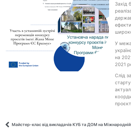
Захід 
реаліз
держав
ефекти
широко
У межа
україн
на 202
2021 р
Слід з
старту
актуал
коорди
проєкт