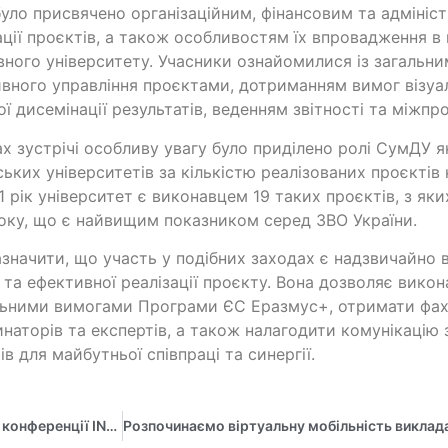
було присвячено організаційним, фінансовим та адміні
ації проєктів, а також особливостям їх впровадження 
ного університету. Учасники ознайомилися із загаль
вного управління проєктами, дотриманням вимог візуал
ї дисемінації результатів, веденням звітності та міжп
х зустрічі особливу увагу було приділено ролі СумДУ як
ських університетів за кількістю реалізованих проєкті
1 рік університет є виконавцем 19 таких проєктів, з як
оку, що є найвищим показником серед ЗВО України.
азначити, що участь у подібних заходах є надзвичайно
 та ефективної реалізації проєкту. Вона дозволяє вико
ьними вимогами Програми ЄС Еразмус+, отримати фахо
наторів та експертів, а також налагодити комунікацію
ів для майбутньої співпраці та синергії.
Майстер-клас від викладачів КУБ та ДОМ на Міжнародній конференції INDUSTRY 5.0 HUMAN TOUCH, INNOVATION & EFFICIENCY