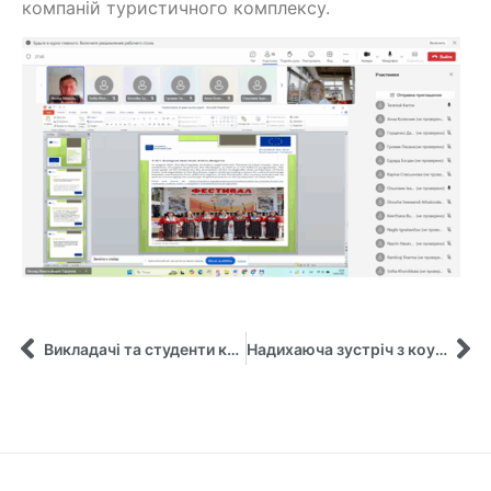
компаній туристичного комплексу.
Викладачі та студенти кафедри управління взяли участь у тренінгу “Суспільно орієнтоване навчання – від планування до впровадження в освітній процес” в межах міжнародного проекту ServU
Надихаюча зустріч з коучем Вітою Лісовою: про саморозвиток, фокус і подолання страхів