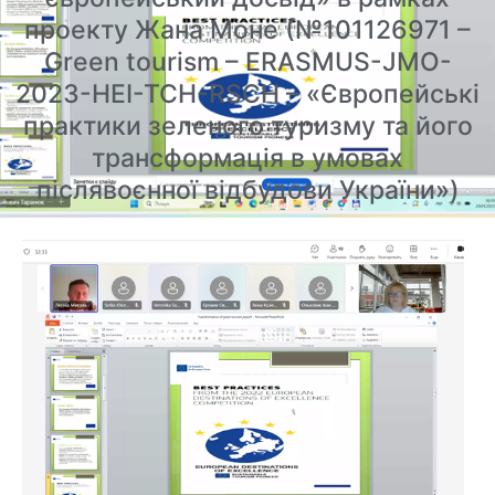
проекту Жана Моне (№101126971 –
Green tourism – ERASMUS-JMO-
2023-HEI-TCH-RSCH – «Європейські
практики зеленого туризму та його
трансформація в умовах
післявоєнної відбудови України»)