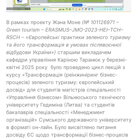
В рамках проекту Жана Моне
(№ 101126971 –
Green
tourism
–
ERASMUS
–
JMO
-2023-
HEI
–
TCH
–
RSCH
– «Європейські практики зеленого туризму
та його трансформація в умовах післявоєнної
відбудови України»
)
старшим викладачем
кафедри управління Каріною Таранюк у березні-
квітні 2025 року
було проведено цикл лекцій з
курсу «Трансформація (реінжиніринг бізнес-
процесів) зеленого туризму: європейський
досвід» для студентів магістрів спеціальності
«Управління бізнесом» Вільнюського технічного
університету Гедиміна (Литва) та студентів
бакалаврів спеціальності «Менеджмент
організацій» Сумського державного університету
в форматі он-лайн. Було висвітлено питання
досвіду ЄС щодо трансформації бізнес-процесів