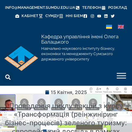
INFO@MANAGEMENT.SUMDU.EDU.UA
ТЕЛЕФОН
РОЗКЛАД
КАБІНЕТ
СУМДУ
ННІ БІЕМ
Кафедра управління імені Олега
Балацького
Навчально-наукового інституту бізнесу,
економіки та менеджменту Сумського
державного університету
15 Квітня, 2025
Проведення циклу лекцій з курсу
«Трансформація (реінжиніринг
бізнес-процесів) зеленого туризму:
європейський досвід» в рамках