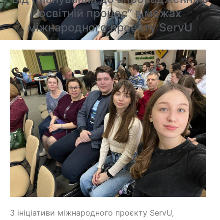
освітній процес” в межах
міжнародного проекту ServU
З ініціативи міжнародного проєкту ServU,