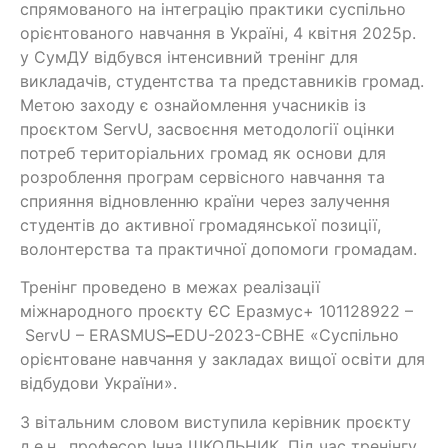
спрямованого на інтеграцію практики суспільно
орієнтованого навчання в Україні, 4 квітня 2025р.
у СумДУ відбувся інтенсивний тренінг для
викладачів, студентства та представників громад.
Метою заходу є ознайомлення учасників із
проєктом ServU, засвоєння методології оцінки
потреб територіальних громад як основи для
розроблення програм сервісного навчання та
сприяння відновленню країни через залучення
студентів до активної громадянської позиції,
волонтерства та практичної допомоги громадам.
Тренінг проведено в межах реалізації
міжнародного проєкту ЄС Еразмус+ 101128922 –
ServU – ERASMUS
–
EDU-2023-CBHE «Суспільно
орієнтоване навчання у закладах вищої освіти для
відбудови України».
З вітальним словом виступила керівник проєкту
д.е.н., професор Інна ШКОЛЬНИК. Під час тренінгу