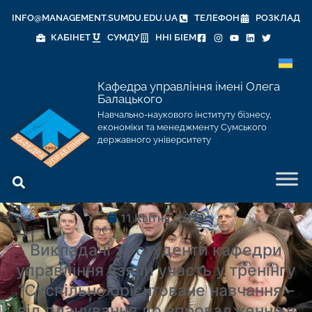
INFO@MANAGEMENT.SUMDU.EDU.UA
ТЕЛЕФОН
РОЗКЛАД
КАБІНЕТ
СУМДУ
ННІ БІЕМ
Кафедра управління імені Олега
Балацького
Навчально-наукового інституту бізнесу,
економіки та менеджменту Сумського
державного університету
11 Квітня, 2025
Викладачі та студенти кафедри
управління взяли участь у тренінгу
“Суспільно орієнтоване навчання –
від планування до впровадження в