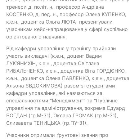
тренери д. політ. н., професор Андріана
КОСТЕНКО, д. пед. н., професор Олена КУПЕНКО,
к.е.н., доцентка Ольга ЛЮТА презентували
учасникам кейс-напрацювання у сфері суспільно
орієнтованого навчання.
Від кафедри управління у тренінгу прийняли
участь викладачі (к.е.н., доцент Вадим
ЛУК’ЯНИХІН, к.е.н., доцентка Світлана
РИБАЛЬЧЕНКО, к.е.н., доцентка Віта ГОРДІЄНКО,
к.е.н., доцентка Олена ПАВЛЕНКО, к.е.н., доцентка
Альона ЄВДОКИМОВА) разом зі студентами
кафедри управління, які навчаються за
спеціальностями “Менеджмент” та “Публічне
управління та адміністрування, зокрема Едуард
БОГДАН (гр.М-31), Оксана ГРОМАК (гр.М-31),
Єлизавета ТЕНИЦЬКА (гр.ПУ-31).
Учасники отримали ґрунтовні знання про