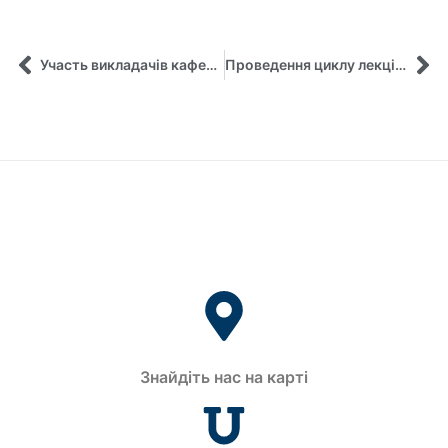
Участь викладачів кафедри в міжнародному проєкті
Проведення циклу лекцій з курсу «Трансформація (реінжиніринг бізнес-процесів) зеленого туризму: європейський досвід» в рамках проекту Жана Моне (№101126971 – Green tourism – ERASMUS-JMO-2023-HEI-TCH-RSCH – «Європейські практики зеленого туризму та його трансформація в умовах післявоєнної відбудови України»)
Знайдіть нас на карті