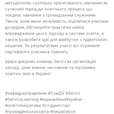
методологію суспільно орієнтованого навчання як
сучасний підхід до освітнього процесу, що
поєднує навчання з громадським служінням.
Також, вони мали можливість поділитися власним
досвідом, обговорити практичні кейси
впровадження цього підходу в системі освіти, а
також розробити ідеї для майбутніх студентських
ініціатив. За результатами участі всі отримали
сертифікати учасника тренінгу.
Щиро дякуємо команді ServU за організацію
заходу, цінні знання, натхнення та підтримку
освітніх змін в Україні!
#кафедрауправління #СумДУ #ServU
#ServiceLearning #відновленняУкраїни
#освітніініціативи #студентство
#громадянськаосвіта #пишаємося