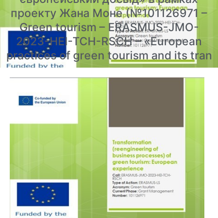
проекту Жана Моне (№101126971 –
Green tourism – ERASMUS-JMO-
2023-HEI-TCH-RSCH – «European
practices of green tourism and its tran