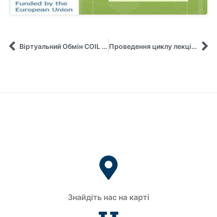
Віртуальний Обмін COIL Розпочато: Нова Ера Міжнародної Мобільності
Проведення циклу лекцій з курсу «Цифровізація зеленого туризму: Єропейський досвід» в рамках проекту Жана Моне (№101126971 – Green tourism – ERASMUS-JMO-2023-HEI-TCH-RSCH – «European practices of green tourism and its transformation in the post-war recons
Знайдіть нас на карті