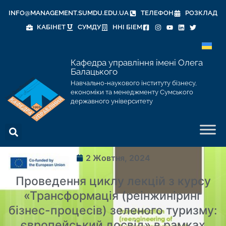
INFO@MANAGEMENT.SUMDU.EDU.UA
ТЕЛЕФОН
РОЗКЛАД
КАБІНЕТ
СУМДУ
ННІ БІЕМ
Кафедра управління імені Олега
Балацького
Навчально-наукового інституту бізнесу,
економіки та менеджменту Сумського
державного університету
2 Жовтня, 2024
Проведення циклу лекцій з курсу
«Трансформація (реінжиніринг
бізнес-процесів) зеленого туризму:
європейський досвід» в рамках