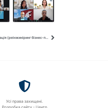
Проведення циклу лекцій з курсу «Трансформація (реінжиніринг бізнес-процесів) зеленого туризму: європейський досвід» в рамках проекту Жана Моне (№101126971 – Green tourism – ERASMUS-JMO-2023-HEI-TCH-RSCH – «European practices of green tourism and its tran
Усi права захищенi.
Розробка сайту - Центр