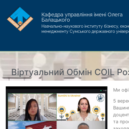
Кафедра управління імені Олега
Балацького
Навчально-наукового інституту бізнесу, екон
менеджменту Сумського державного універ
Віртуальний Обмін COIL Ро
Ми офі
5 вере
Вашинг
доцент
та про
захопл