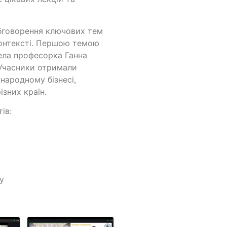
обговорення ключових тем
контексті. Першою темою
овела професорка Ганна
а. Учасники отримали
жнародному бізнесі,
ізних країн.
ів:
sy