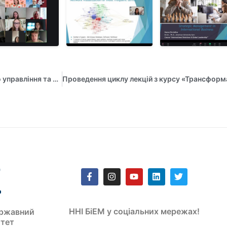
Он-лайн зустріч з фахівцем-практиком в сфері публічного управління та адміністрування
ННІ БіЕМ у соціальних мережах!
ржавний
итет