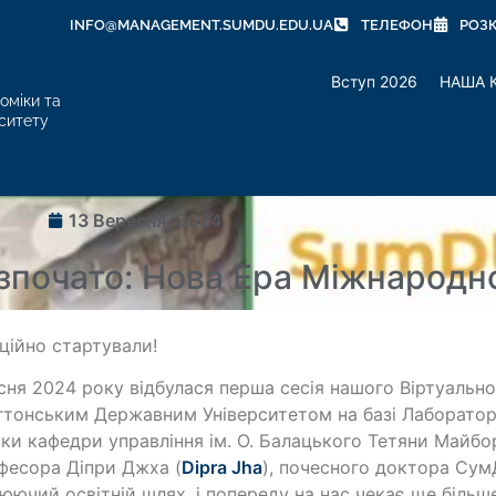
INFO@MANAGEMENT.SUMDU.EDU.UA
ТЕЛЕФОН
РОЗ
Вступ 2026
НАША 
оміки та
ситету
13 Вересня, 2024
зпочато: Нова Ера Міжнародно
ційно стартували!
сня 2024 року відбулася перша сесія нашого Віртуальног
тонським Державним Університетом на базі Лабораторії
ки кафедри управління ім. О. Балацького Тетяни Майбо
фесора Діпри Джха (
Dipra Jha
), почесного доктора Сум
юючий освітній шлях, і попереду на нас чекає ще більше