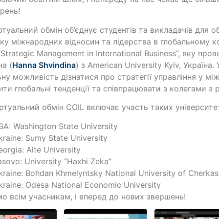
рень!
ртуальний обмін об’єднує студентів та викладачів для 
ку міжнародних відносин та лідерства в глобальному 
“Strategic Management in International Business”, яку пр
на (
Hanna Shvindina
) з American University Kyiv, Україн
ьну можливість дізнатися про стратегії управління у мі
ити глобальні тенденції та співпрацювати з колегами з р
ртуальний обмін COIL включає участь таких університет
SA: Washington State University
kraine: Sumy State University
eorgia: Alte University
osovo: University “Haxhi Zeka”
kraine: Bohdan Khmelyntsky National University of Cherka
kraine: Odesa National Economic University
о всім учасникам, і вперед до нових звершень!