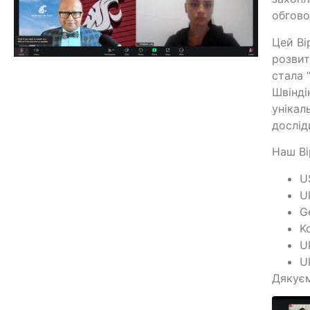
обгово
Цей Ві
розвит
стала 
Швінді
унікал
дослід
Наш Ві
U
U
G
K
U
U
Дякуєм