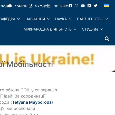
КЛАД
КАБІНЕТ
СУМДУ
ННІ БІЕМ
КАФЕДРА
НАВЧАННЯ
НАУКА
ПАРТНЕРСТВО
МІЖНАРОДНА ДІЯЛЬНІСТЬ
СТУД-life
ї Мобільності
о обміну COIL у співпраці з
 Ідей! За координації
роди (
Tetyana Mayboroda
)
ДУ, ми розпочали
 цікавих лекцій та