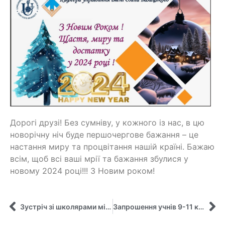
Дорогі друзі! Без сумніву, у кожного із нас, в цю
новорічну ніч буде першочергове бажання – це
настання миру та процвітання нашій країні. Бажаю
всім, щоб всі ваші мрії та бажання збулися у
новому 2024 році!!! З Новим роком!
Зустріч зі школярами міста на перегляді сучасних фільмів, що розкривають особливості становлення та розвитку менеджерів
Запрошення учнів 9-11 класів на цикл тренінгів