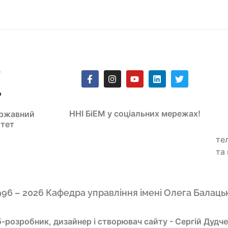
ННІ БіЕМ у соціальних мережах!
ржавний
итет
те
та
996 – 2026 Кафедра управління імені Олега Балаць
-розробник, дизайнер і створювач сайту - Сергій Дудч