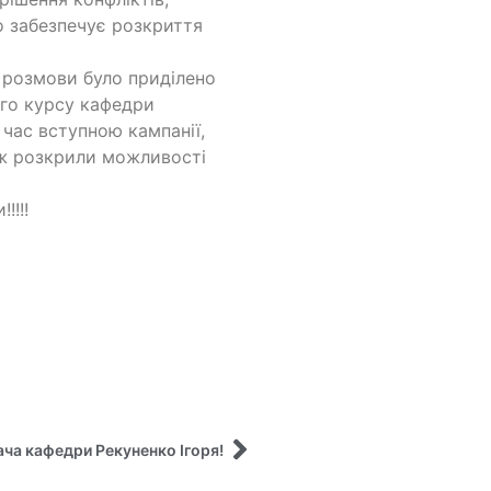
о забезпечує розкриття
с розмови було приділено
го курсу кафедри
 час вступною кампанії,
кож розкрили можливості
!!!!
ача кафедри Рекуненко Ігоря!