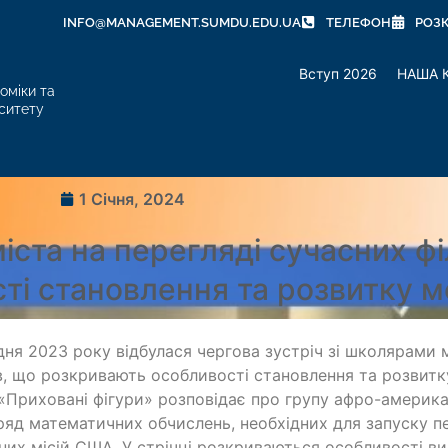
INFO@MANAGEMENT.SUMDU.EDU.UA
ТЕЛЕФОН
РОЗ
Вступ 2026
НАША 
оміки та
ситету
1 Січня, 2024
іста на перегляді сучасних ф
ті становлення та розвитку 
дня 2023 року відбулася чергова зустріч зі школярами м
в, що розкривають особливості становлення та розвитк
«Приховані фігури» розповідає про групу афро-америка
яд математичних обчислень, необхідних для запуску п
них місій США. У стрічці розкриваються особливості ви