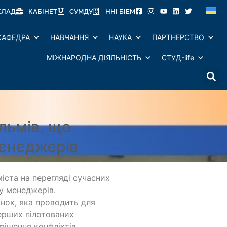
КЛАД
КАБІНЕТ
СУМДУ
ННІ БІЕМ
КАФЕДРА
НАВЧАННЯ
НАУКА
ПАРТНЕРСТВО
МІЖНАРОДНА ДІЯЛЬНІСТЬ
СТУД-life
ільмів, що
менеджерів
іста на перегляді сучасних
у менеджерів.
нок, яка проводить для
ерших пілотованих
рішення конфліктів,