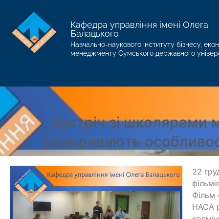
Кафедра управління імені Олега
Балацького
Навчально-наукового інституту бізнесу, екон
менеджменту Сумського державного універ
Зустріч зі школярами м
розкривають особливос
22 гру
фільмі
Фільм 
НАСА р
косміч