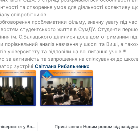
нтності та створення умов для діяльності колективу щ
іалу співробітників.
обговорення проблематики фільму, значну увагу під ча
востям студентського життя в СумДУ. Студенти першо
іння ім. О.Балацького ділилися досвідом отриманим під
и порівняльний аналіз навчання у школі та Виші, а та
ів університету та відповіли на всі питання учнів!!!!
о за активність та запрошення на спілкування до школи!
затор зустрічі
Світлана Рибальченко
Викладачка кафедри управління Сумського державного університету Анастасія Нєшева успішно завершила COIL Elements Workshop
Привітання з Новим роком від завідув