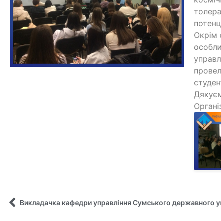
толера
потенц
Окрім 
особли
управл
провел
студент
Дякуєм
Органі