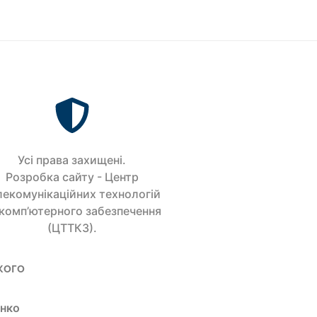
Усi права захищенi.
Розробка сайту - Центр
лекомунікаційних технологій
 комп’ютерного забезпечення
(ЦТТКЗ).
кого
енко