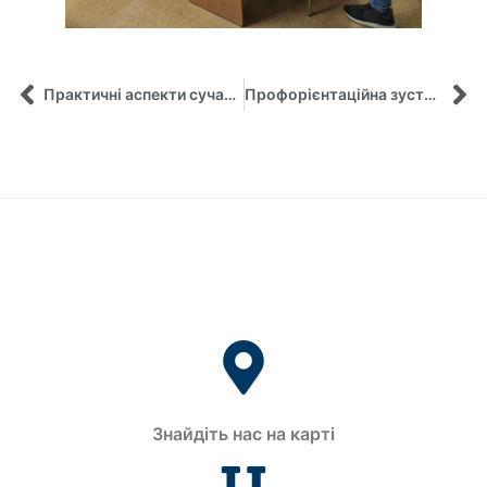
Практичні аспекти сучасного менеджменту та публічного врядування в міжнародному середовищі
Профорієнтаційна зустріч як орієнтир для майбутнього: діалог зі здобувачами 11 класу Лебединського ЗЗСО І-ІІІ ступенів № 5
Знайдіть нас на карті