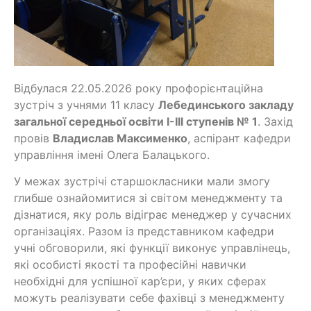
Відбулася 22.05.2026 року профорієнтаційна
зустріч з учнями 11 класу
Лебединського закладу
загальної середньої освіти І-ІІІ ступенів № 1
. Захід
провів
Владислав Максименко
, аспірант кафедри
управління імені Олега Балацького.
У межах зустрічі старшокласники мали змогу
глибше ознайомитися зі світом менеджменту та
дізнатися, яку роль відіграє менеджер у сучасних
організаціях. Разом із представником кафедри
учні обговорили, які функції виконує управлінець,
які особисті якості та професійні навички
необхідні для успішної кар’єри, у яких сферах
можуть реалізувати себе фахівці з менеджменту