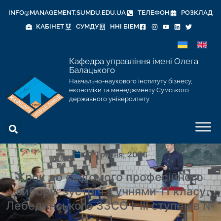
INFO@MANAGEMENT.SUMDU.EDU.UA
ТЕЛЕФОН
РОЗКЛАД
КАБІНЕТ
СУМДУ
ННІ БІЕМ
Кафедра управління імені Олега
Балацького
Навчально-наукового інституту бізнесу,
економіки та менеджменту Сумського
державного університету
22 Травня, 2026
Крок до свідомого професійного
вибору: зустріч з учнями 11 класу
Лебединського ЗЗСО І-ІІІ ступенів №
1