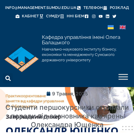
INFO@MANAGEMENT.SUMDU.EDU.UA
ТЕЛЕФОН
РОЗКЛАД
КАБІНЕТ
СУМДУ
ННІ БІЕМ
Кафедра управління імені Олега
Балацького
Навчально-наукового інституту бізнесу,
економіки та менеджменту Сумського
державного університету
9 Травня, 2025
Студенти першокурсники отримали
поради від засновника кав’ярень
Олександра Ющенка