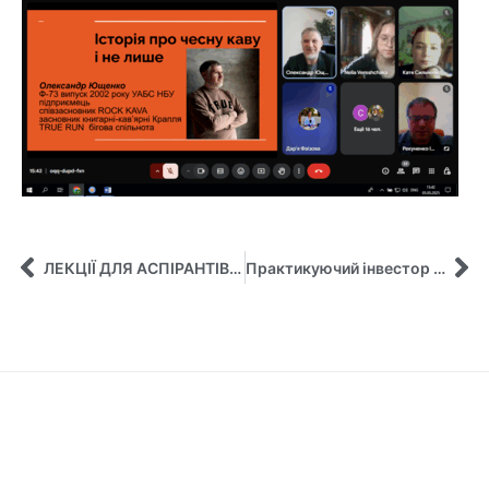
ЛЕКЦІЇ ДЛЯ АСПІРАНТІВ ВІД ПРОФЕСОРА ЗІ ШВЕЦІЇ
Практикуючий інвестор поділилася досвідом зі студентами!