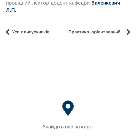
провідний лектор доцент кафедри
Валенкевич
Л.П.
Успіх випускників
Практико-орієнтований захід для студентів спеціальності «Публічне управління та адміністрування»
Знайдіть нас на карті