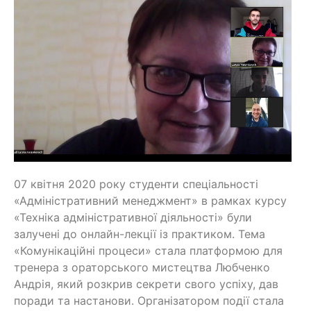
07 квітня 2020 року студенти спеціальності
«Адміністративний менеджмент» в рамках курсу
«Техніка адміністративної діяльності» були
залучені до онлайн-лекції із практиком. Тема
«Комунікаційні процеси» стала платформою для
тренера з ораторського мистецтва Любченко
Андрія, який розкрив секрети свого успіху, дав
поради та настанови. Організатором події стала