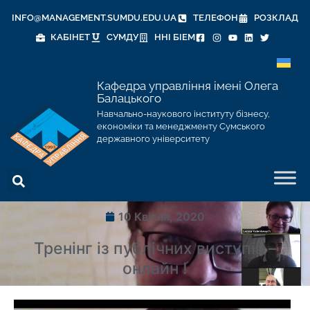
INFO@MANAGEMENT.SUMDU.EDU.UA
ТЕЛЕФОН
РОЗКЛАД
КАБІНЕТ
СУМДУ
ННІ БІЕМ
Кафедра управління імені Олега
Балацького
Навчально-наукового інституту бізнесу,
економіки та менеджменту Сумського
державного університету
10 Квітня, 2020
Тренінг із публічних виступів –
онлайн !