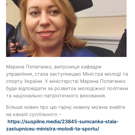
Марина Попатенко, випусниця кафедри
управління, стала заступницею Міністра молоді та
спорту України. У міністерстві Марина Попатенко
буде відповідати за розвиток молодіжної політики
та національно-патріотичного виховання.
Більше новин про цю гарну новину можна знайти
на каналі суспільного –
https://
suspilne.
media/23845-s
umcanka-stala-
zastupniceu-mini
stra-molodi-ta-sportu/