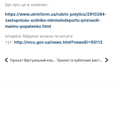
Ще про це в новинах:
https://www.ukrinform.ua/
rubric-polytics/2910284-
zastupniceu-ocilnika-
minmolodsportu-priznacili-
marinu-popatenko.html
Інтерв’ю Марини можна почитати
тут:
http://nrcu.gov.ua/news.html?
newsID=93113
Проєкт Віртуальний клас продовжується!
Тренінг із публічних виступів – онлайн !