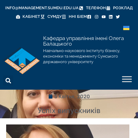
INFO@MANAGEMENT.SUMDU.EDU.UA
ТЕЛЕФОН
РОЗКЛАД
КАБІНЕТ
СУМДУ
ННІ БІЕМ
Кафедра управління імені Олега
Балацького
Навчально-наукового інституту бізнесу,
економіки та менеджменту Сумського
державного університету
5 Квітня, 2020
Успіх випускників